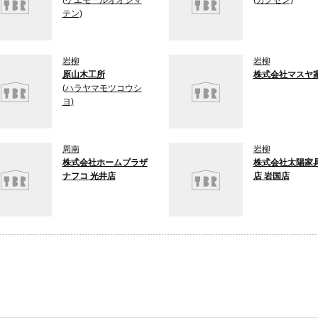
(ケエモールオオシマ
(カグセン)
テン)
岩柳
岩柳
原山木工所
株式会社マスヤ
(ハラヤマモツコウシ
ヨ)
周南
岩柳
株式会社ホームプラザ
株式会社太陽家
ナフコ 光井店
店 岩国店