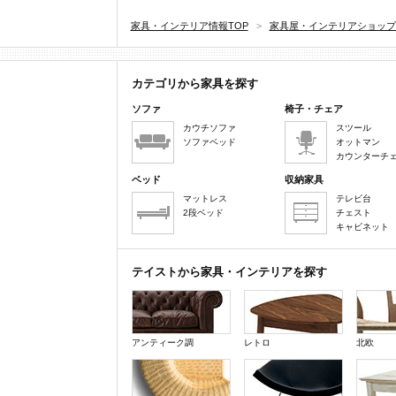
家具・インテリア情報TOP
>
家具屋・インテリアショップ
カテゴリから家具を探す
ソファ
椅子・チェア
カウチソファ
スツール
ソファベッド
オットマン
カウンターチ
ベッド
収納家具
マットレス
テレビ台
2段ベッド
チェスト
キャビネット
テイストから家具・インテリアを探す
アンティーク調
レトロ
北欧