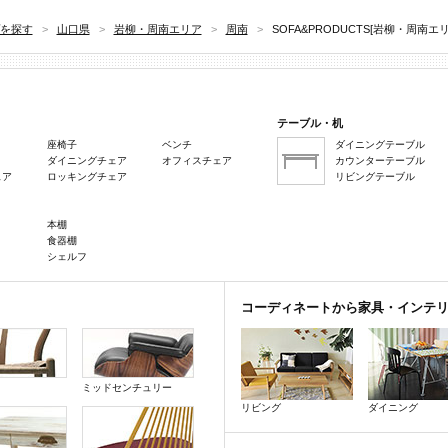
を探す
>
山口県
>
岩柳・周南エリア
>
周南
>
SOFA&PRODUCTS[岩柳・周南
テーブル・机
座椅子
ベンチ
ダイニングテーブル
ダイニングチェア
オフィスチェア
カウンターテーブル
ェア
ロッキングチェア
リビングテーブル
本棚
食器棚
シェルフ
コーディネートから家具・インテ
ミッドセンチュリー
リビング
ダイニング