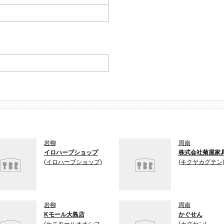
岩柳
周南
イロハーブショップ
株式会社菊屋家
(イロハーブショップ)
(キクヤカグテン
岩柳
周南
Kモール大島店
かぐせん