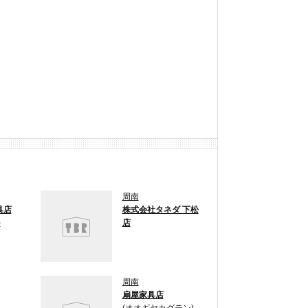
周南
具店
株式会社タネダ 下松
)
店
周南
扇屋家具店