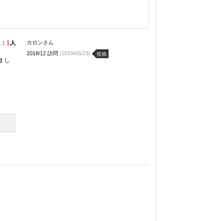
た：
1
人
カロンさん
2018/12 訪問
(2019/05/23)
投稿
まし