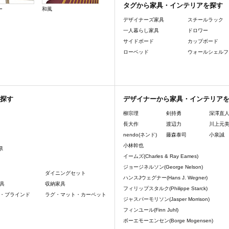
タグから家具・インテリアを探す
ー
和風
デザイナーズ家具
スチールラック
一人暮らし家具
ドロワー
サイドボード
カップボード
ローベッド
ウォールシェルフ
探す
デザイナーから家具・インテリア
柳宗理
剣持勇
深澤直
長大作
渡辺力
川上元
nendo(ネンド)
藤森泰司
小泉誠
小林幹也
県
イームズ(Charles & Ray Eames)
ジョージネルソン(George Nelson)
ダイニングセット
ハンスJウェグナー(Hans J. Wegner)
具
収納家具
フィリップスタルク(Philippe Starck)
・ブラインド
ラグ・マット・カーペット
ジャスパーモリソン(Jasper Morrison)
フィンユール(Finn Juhl)
ボーエモーエンセン(Borge Mogensen)