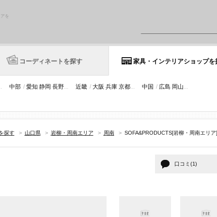
リアを
コーディネートを探す
家具・インテリアショップを
..
中部
/
愛知
静岡
長野
...
近畿
/
大阪
兵庫
京都
...
中国
/
広島
岡山
...
を探す
>
山口県
>
岩柳・周南エリア
>
周南
>
SOFA&PRODUCTS[岩柳・周南エリ
口コミ(1)