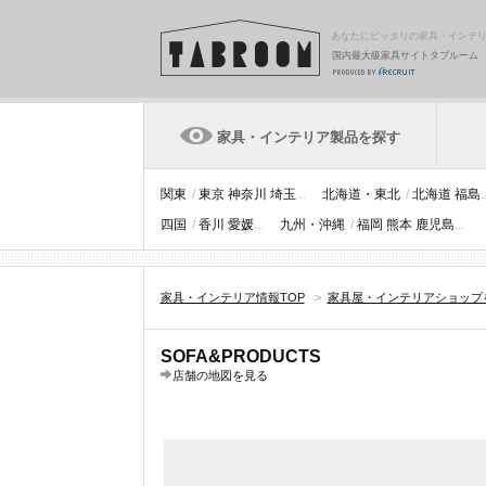
あなたにピッタリの家具・インテ
国内最大級家具サイトタブルーム
家具・インテリア製品を探す
関東
/
東京
神奈川
埼玉
...
北海道・東北
/
北海道
福島
.
四国
/
香川
愛媛
...
九州・沖縄
/
福岡
熊本
鹿児島
...
家具・インテリア情報TOP
>
家具屋・インテリアショップ
SOFA&PRODUCTS
店舗の地図を見る