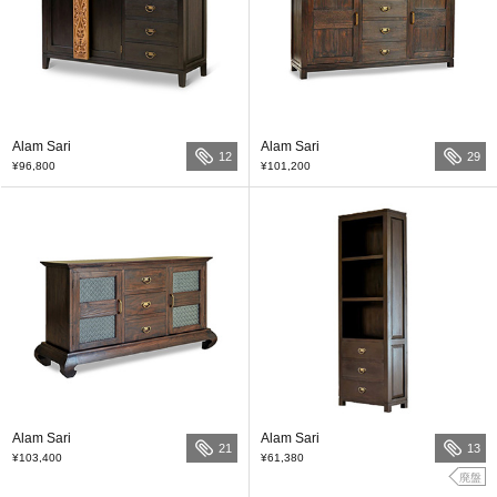
Alam Sari
Alam Sari
12
29
¥96,800
¥101,200
Alam Sari
Alam Sari
21
13
¥103,400
¥61,380
廃盤