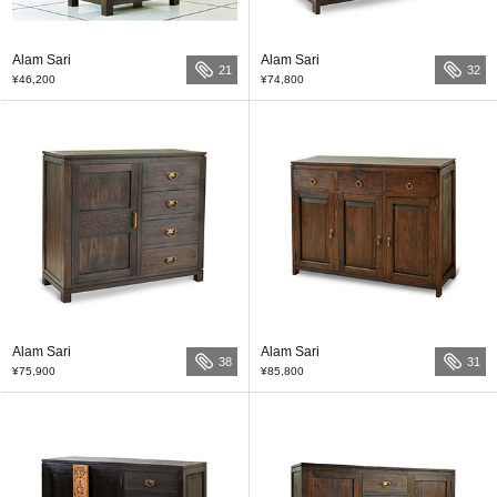
Alam Sari
Alam Sari
21
32
¥46,200
¥74,800
Alam Sari
Alam Sari
38
31
¥75,900
¥85,800