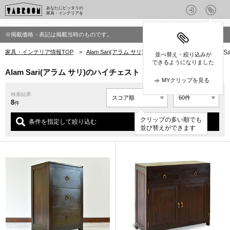
あなたにピッタリの
家具・インテリアを
※掲載価格・表記は掲載当時のものです。
家具・インテリア情報TOP
>
Alam Sari(アラム サリ)の家具・インテリア
>
Alam 
並べ替え・絞り込みが
できるようになりました
Alam Sari(アラム サリ)のハイチェスト
MYクリップを見る
検索結果
8
件
クリップの多い順でも
条件を指定して絞り込む
並び替えができます