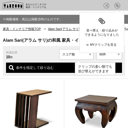
あなたにピッタリの
家具・インテリアを
※掲載価格・表記は掲載当時のものです。
家具・インテリア情報TOP
>
Alam Sari(アラム サリ)の家具・インテリア
>
Alam
並べ替え・絞り込みが
できるようになりました
Alam Sari(アラム サリ)の和風 家具・インテリア
MYクリップを見る
検索結果
10
件
クリップの多い順でも
条件を指定して絞り込む
並び替えができます