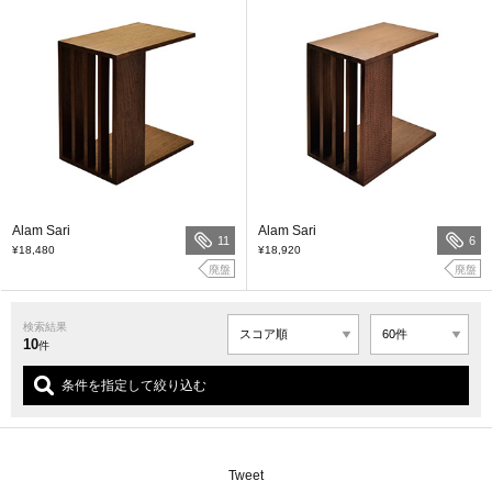
Alam Sari
Alam Sari
11
6
¥18,480
¥18,920
廃盤
廃盤
検索結果
10
件
条件を指定して絞り込む
Tweet