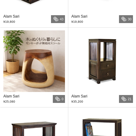
Alam Sari
Alam Sari
43
30
¥19,800
¥19,800
Alam Sari
Alam Sari
0
21
¥25,080
¥35,200