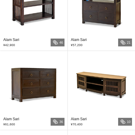
Alam Sari
Alam Sari
46
21
¥42,900
¥57,200
Alam Sari
Alam Sari
36
10
¥61,600
¥70,400