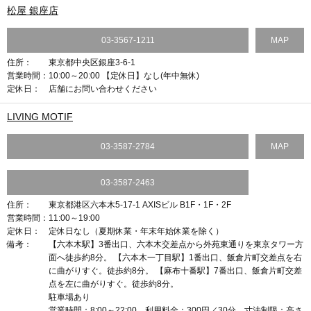
松屋 銀座店
03-3567-1211
MAP
住所：
東京都中央区銀座3-6-1
営業時間：
10:00～20:00 【定休日】なし(年中無休)
定休日：
店舗にお問い合わせください
LIVING MOTIF
03-3587-2784
MAP
03-3587-2463
住所：
東京都港区六本木5-17-1 AXISビル B1F・1F・2F
営業時間：
11:00～19:00
定休日：
定休日なし（夏期休業・年末年始休業を除く）
備考：
【六本木駅】3番出口、六本木交差点から外苑東通りを東京タワー方
面へ徒歩約8分。 【六本木一丁目駅】1番出口、飯倉片町交差点を右
に曲がりすぐ。徒歩約8分。 【麻布十番駅】7番出口、飯倉片町交差
点を左に曲がりすぐ。徒歩約8分。
駐車場あり
営業時間：8:00～22:00 利用料金：300円／30分 寸法制限：高さ