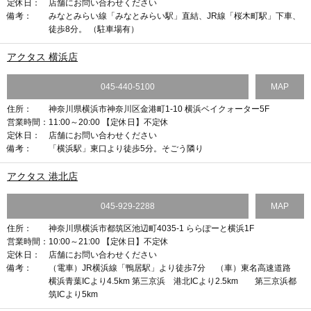
定休日：
店舗にお問い合わせください
備考：
みなとみらい線「みなとみらい駅」直結、JR線「桜木町駅」下車、
徒歩8分。 （駐車場有）
アクタス 横浜店
045-440-5100
MAP
住所：
神奈川県横浜市神奈川区金港町1-10 横浜ベイクォーター5F
営業時間：
11:00～20:00 【定休日】不定休
定休日：
店舗にお問い合わせください
備考：
「横浜駅」東口より徒歩5分。そごう隣り
アクタス 港北店
045-929-2288
MAP
住所：
神奈川県横浜市都筑区池辺町4035-1 ららぽーと横浜1F
営業時間：
10:00～21:00 【定休日】不定休
定休日：
店舗にお問い合わせください
備考：
（電車）JR横浜線「鴨居駅」より徒歩7分 （車）東名高速道路
横浜青葉ICより4.5km 第三京浜 港北ICより2.5km 第三京浜都
筑ICより5km