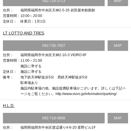
092-726-3713
MAP
住所：
福岡県福岡市中央区天神2-5-35 岩田屋本館新館
営業時間：
10:00～20:00
定休日：
休業日：1月1日
LT LOTTO AND TRES
092-736-7007
MAP
住所：
福岡県福岡市中央区天神2-10-3 VIORO 6F
営業時間：
11:00～21:00
施設に準ずる
定休日：
施設に準ずる
備考：
地下鉄天神駅徒歩5分 西鉄天神駅徒歩5分
駐車場あり
施設内駐車場の他、施設提携駐車場がございます。詳しくは下記ペ
ージをご覧ください。http://www.vioro.jp/information/parking/
H.L.D.
092-718-0808
MAP
住所：
福岡県福岡市中央区渡辺通り4-6-20 星野ビル1F