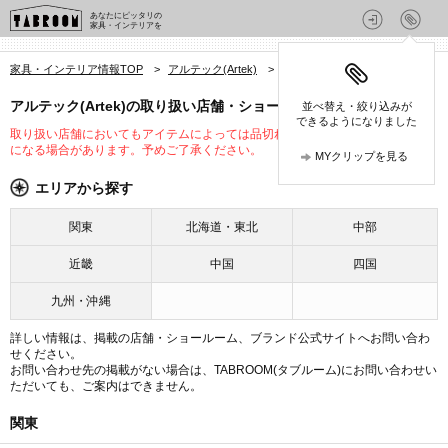
あなたにピッタリの
家具・インテリアを
家具・インテリア情報TOP
>
アルテック(Artek)
>
アルテック(Artek)の店舗
アルテック(Artek)の取り扱い店舗・ショールーム
並べ替え・絞り込みが
できるようになりました
取り扱い店舗においてもアイテムによっては品切れや未入荷、取り扱いが変更
になる場合があります。予めご了承ください。
MYクリップを見る
エリアから探す
関東
北海道・東北
中部
近畿
中国
四国
九州・沖縄
詳しい情報は、掲載の店舗・ショールーム、ブランド公式サイトへお問い合わ
せください。
お問い合わせ先の掲載がない場合は、TABROOM(タブルーム)にお問い合わせい
ただいても、ご案内はできません。
関東