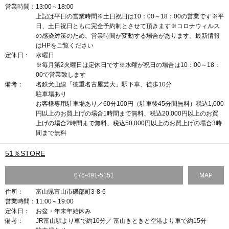
営業時間：
13:00～18:00
上記は平日の営業時間※土日祝日は10：00～18：00の営業です※平
日、土日祝日ともに完全予約制とさせて頂きます※コロナウィルス
の感染対策のため、営業時間が変動する場合があります。最新情報
はHPをご覧ください
定休日：
水曜日
※毎月第2火曜日は定休日です※水曜が祝日の場合は10：00～18：
00で営業致します
備考：
名鉄犬山線「徳重名古屋芸大」駅下車、徒歩10分
駐車場あり
お客様専用駐車場あり／60分100円（駐車後45分間無料）税込1,000
円以上のお買上げの場合1時間まで無料、税込20,000円以上のお買
上げの場合2時間まで無料、税込50,000円以上のお買上げの場合3時
間まで無料
51％STORE
076-491-5151
MAP
住所：
富山県富山市磯部町3-8-6
営業時間：
11:00～19:00
定休日：
お盆・年末年始休み
備考：
JR富山駅より車で約10分／ 富山きときと空港より車で約15分