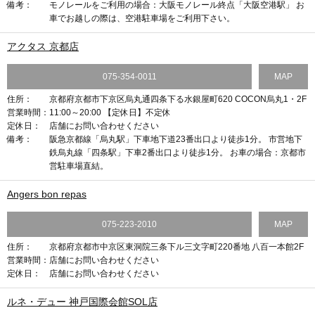
備考：
モノレールをご利用の場合：大阪モノレール終点「大阪空港駅」 お
車でお越しの際は、空港駐車場をご利用下さい。
アクタス 京都店
075-354-0011
MAP
住所：
京都府京都市下京区烏丸通四条下る水銀屋町620 COCON烏丸1・2F
営業時間：
11:00～20:00 【定休日】不定休
定休日：
店舗にお問い合わせください
備考：
阪急京都線「烏丸駅」下車地下道23番出口より徒歩1分。 市営地下
鉄烏丸線「四条駅」下車2番出口より徒歩1分。 お車の場合：京都市
営駐車場直結。
Angers bon repas
075-223-2010
MAP
住所：
京都府京都市中京区東洞院三条下ル三文字町220番地 八百一本館2F
営業時間：
店舗にお問い合わせください
定休日：
店舗にお問い合わせください
ルネ・デュー 神戸国際会館SOL店