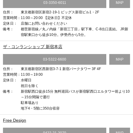
03-3350-6011
MAP
住所：
東京都新宿区新宿2-19-1 ビッグス新宿ビル1・2F
営業時間：
11:00～20:00 【定休日】不定休
定休日：
店舗にお問い合わせください
備考：
都営新宿線／丸ノ内線「新宿三丁目」駅下車、C-8出口直結。 JR新
宿駅東口から徒歩10分。伊勢丹から5分。
ザ・コンランショップ 新宿本店
03-5322-6600
MAP
住所：
東京都新宿区西新宿3-7-1 新宿パークタワー 3F 4F
営業時間：
11:00～19:00
定休日：
水曜日
祝日を除く
備考：
新宿駅西口徒歩15分 無料巡回バスが新宿駅西口エルタワー前より10
～15分間隔で運行
駐車場あり
地下4・5階に350台収容
Free Design