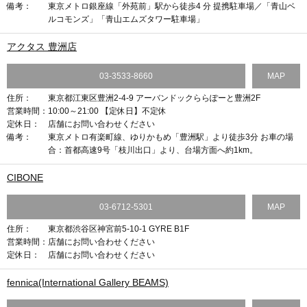
備考：
東京メトロ銀座線「外苑前」駅から徒歩4 分 提携駐車場／「青山ベ
ルコモンズ」「青山エムズタワー駐車場」
アクタス 豊洲店
03-3533-8660
MAP
住所：
東京都江東区豊洲2-4-9 アーバンドックららぽーと豊洲2F
営業時間：
10:00～21:00 【定休日】不定休
定休日：
店舗にお問い合わせください
備考：
東京メトロ有楽町線、ゆりかもめ「豊洲駅」より徒歩3分 お車の場
合：首都高速9号「枝川出口」より、台場方面へ約1km。
CIBONE
03-6712-5301
MAP
住所：
東京都渋谷区神宮前5-10-1 GYRE B1F
営業時間：
店舗にお問い合わせください
定休日：
店舗にお問い合わせください
fennica(International Gallery BEAMS)