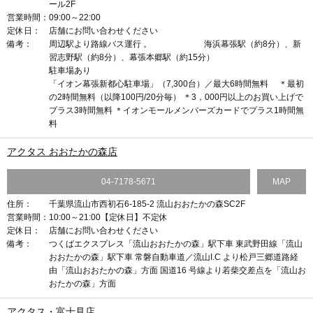
ール2F
営業時間：
09:00～22:00
定休日：
店舗にお問い合わせください
備考：
周辺駅より路線バス運行 。 海浜幕張駅（約8分）、新
習志野駅（約8分）、幕張本郷駅（約15分）
駐車場あり
「イオン幕張新都心駐車場」（7,300台）／最大6時間無料 ＊最初
の2時間無料（以降100円/20分毎） ＊3，000円以上のお買い上げで
プラス3時間無料 ＊イオンモールメンバーズカードでプラス1時間無
料
アクタス おおたかの森店
04-7178-5671
MAP
住所：
千葉県流山市西初石6-185-2 流山おおたかの森SC2F
営業時間：
10:00～21:00【定休日】不定休
定休日：
店舗にお問い合わせください
備考：
つくばエクスプレス「流山おおたかの森」駅下車 東武野田線「流山
おおたかの森」駅下車 常磐自動車道／流山I.C より松戸三郷道路経
由 「流山おおたかの森」方面 国道16 号線より若柴交差点を「流山お
おたかの森」方面
アクタス・富士見店