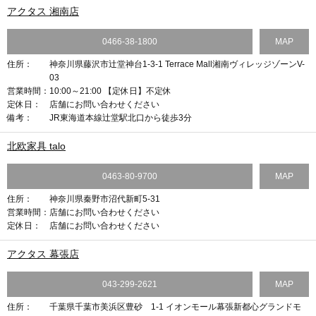
アクタス 湘南店
0466-38-1800
MAP
住所：
神奈川県藤沢市辻堂神台1-3-1 Terrace Mall湘南ヴィレッジゾーンV-
03
営業時間：
10:00～21:00 【定休日】不定休
定休日：
店舗にお問い合わせください
備考：
JR東海道本線辻堂駅北口から徒歩3分
北欧家具 talo
0463-80-9700
MAP
住所：
神奈川県秦野市沼代新町5-31
営業時間：
店舗にお問い合わせください
定休日：
店舗にお問い合わせください
アクタス 幕張店
043-299-2621
MAP
住所：
千葉県千葉市美浜区豊砂 1-1 イオンモール幕張新都心グランドモ