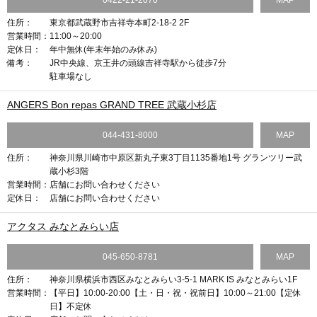
0422-21-2070
MAP
住所：
東京都武蔵野市吉祥寺本町2-18-2 2F
営業時間：
11:00～20:00
定休日：
年中無休(年末年始のみ休み)
備考：
JR中央線、京王井の頭線吉祥寺駅から徒歩7分
駐車場なし
ANGERS Bon repas GRAND TREE 武蔵小杉店
044-431-8000
MAP
住所：
神奈川県川崎市中原区新丸子東3丁目1135番地1号 グランツリー武
蔵小杉3階
営業時間：
店舗にお問い合わせください
定休日：
店舗にお問い合わせください
アクタス みなとみらい店
045-650-8781
MAP
住所：
神奈川県横浜市西区みなとみらい3-5-1 MARK IS みなとみらい1F
営業時間：
【平日】10:00-20:00【土・日・祝・祝前日】10:00～21:00【定休
日】不定休