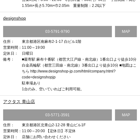
1.55m×長さ5.70m×巾2.05m 重量制限：2.2t以下
designshop
03-5791-9790
MAP
住所：
東京都港区南麻布2-1-17 白ビル1階
営業時間：
11:00～19:00
定休日：
日曜日
備考：
■最寄駅 麻布十番駅（都営大江戸線・南北線）1番出口より徒歩10分
白金高輪駅（都営三田線・南北線）3番出口より徒歩10分 ■地図はこ
ちら http://www.designshop-jp.com/html/company.html?
code=designshopjp
駐車場あり
1台のみ、空いていればご利用可能。
アクタス 青山店
03-5771-3591
MAP
住所：
東京都港区北青山2-12-28 青山ビル1F
営業時間：
11:00～20:00 【定休日】不定休
定休日：
店舗にお問い合わせください