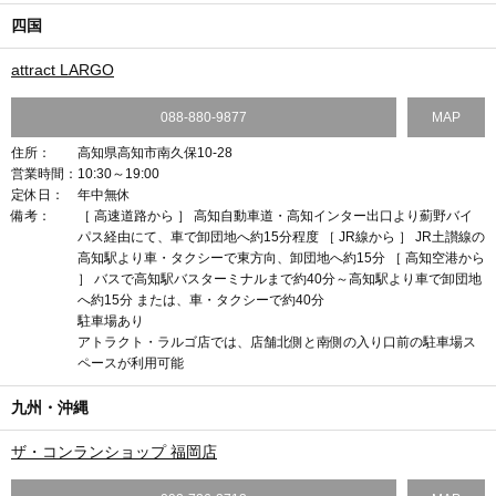
四国
attract LARGO
088-880-9877
MAP
住所：
高知県高知市南久保10-28
営業時間：
10:30～19:00
定休日：
年中無休
備考：
［ 高速道路から ］ 高知自動車道・高知インター出口より薊野バイ
パス経由にて、車で卸団地へ約15分程度 ［ JR線から ］ JR土讃線の
高知駅より車・タクシーで東方向、卸団地へ約15分 ［ 高知空港から
］ バスで高知駅バスターミナルまで約40分～高知駅より車で卸団地
へ約15分 または、車・タクシーで約40分
駐車場あり
アトラクト・ラルゴ店では、店舗北側と南側の入り口前の駐車場ス
ペースが利用可能
九州・沖縄
ザ・コンランショップ 福岡店