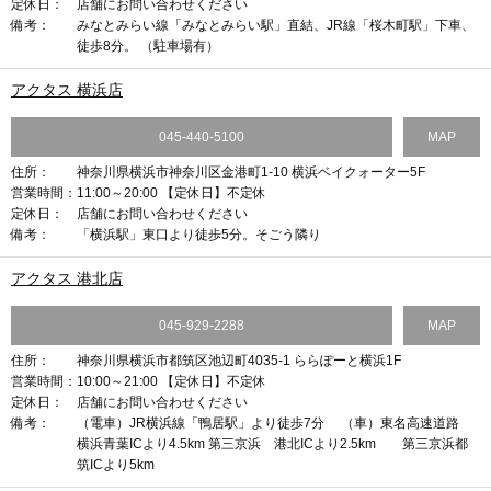
定休日：
店舗にお問い合わせください
備考：
みなとみらい線「みなとみらい駅」直結、JR線「桜木町駅」下車、
徒歩8分。 （駐車場有）
アクタス 横浜店
045-440-5100
MAP
住所：
神奈川県横浜市神奈川区金港町1-10 横浜ベイクォーター5F
営業時間：
11:00～20:00 【定休日】不定休
定休日：
店舗にお問い合わせください
備考：
「横浜駅」東口より徒歩5分。そごう隣り
アクタス 港北店
045-929-2288
MAP
住所：
神奈川県横浜市都筑区池辺町4035-1 ららぽーと横浜1F
営業時間：
10:00～21:00 【定休日】不定休
定休日：
店舗にお問い合わせください
備考：
（電車）JR横浜線「鴨居駅」より徒歩7分 （車）東名高速道路
横浜青葉ICより4.5km 第三京浜 港北ICより2.5km 第三京浜都
筑ICより5km