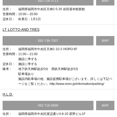
092-726-3713
MAP
住所：
福岡県福岡市中央区天神2-5-35 岩田屋本館新館
営業時間：
10:00～20:00
定休日：
休業日：1月1日
LT LOTTO AND TRES
092-736-7007
MAP
住所：
福岡県福岡市中央区天神2-10-3 VIORO 6F
営業時間：
11:00～21:00
施設に準ずる
定休日：
施設に準ずる
備考：
地下鉄天神駅徒歩5分 西鉄天神駅徒歩5分
駐車場あり
施設内駐車場の他、施設提携駐車場がございます。詳しくは下記ペ
ージをご覧ください。http://www.vioro.jp/information/parking/
H.L.D.
092-718-0808
MAP
住所：
福岡県福岡市中央区渡辺通り4-6-20 星野ビル1F