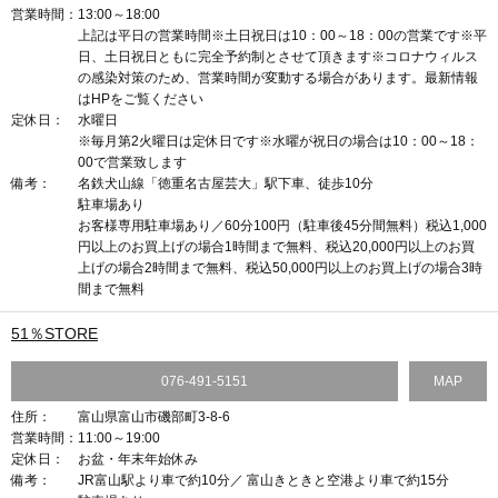
営業時間：
13:00～18:00
上記は平日の営業時間※土日祝日は10：00～18：00の営業です※平
日、土日祝日ともに完全予約制とさせて頂きます※コロナウィルス
の感染対策のため、営業時間が変動する場合があります。最新情報
はHPをご覧ください
定休日：
水曜日
※毎月第2火曜日は定休日です※水曜が祝日の場合は10：00～18：
00で営業致します
備考：
名鉄犬山線「徳重名古屋芸大」駅下車、徒歩10分
駐車場あり
お客様専用駐車場あり／60分100円（駐車後45分間無料）税込1,000
円以上のお買上げの場合1時間まで無料、税込20,000円以上のお買
上げの場合2時間まで無料、税込50,000円以上のお買上げの場合3時
間まで無料
51％STORE
076-491-5151
MAP
住所：
富山県富山市磯部町3-8-6
営業時間：
11:00～19:00
定休日：
お盆・年末年始休み
備考：
JR富山駅より車で約10分／ 富山きときと空港より車で約15分