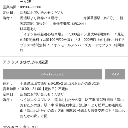
ール2F
営業時間：
09:00～22:00
定休日：
店舗にお問い合わせください
備考：
周辺駅より路線バス運行 。 海浜幕張駅（約8分）、新
習志野駅（約8分）、幕張本郷駅（約15分）
駐車場あり
「イオン幕張新都心駐車場」（7,300台）／最大6時間無料 ＊最初
の2時間無料（以降100円/20分毎） ＊3，000円以上のお買い上げで
プラス3時間無料 ＊イオンモールメンバーズカードでプラス1時間無
料
アクタス おおたかの森店
04-7178-5671
MAP
住所：
千葉県流山市西初石6-185-2 流山おおたかの森SC2F
営業時間：
10:00～21:00【定休日】不定休
定休日：
店舗にお問い合わせください
備考：
つくばエクスプレス「流山おおたかの森」駅下車 東武野田線「流山
おおたかの森」駅下車 常磐自動車道／流山I.C より松戸三郷道路経
由 「流山おおたかの森」方面 国道16 号線より若柴交差点を「流山お
おたかの森」方面
アクタス・富士見店