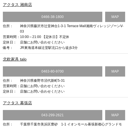
アクタス 湘南店
0466-38-1800
MAP
住所：
神奈川県藤沢市辻堂神台1-3-1 Terrace Mall湘南ヴィレッジゾーンV-
03
営業時間：
10:00～21:00 【定休日】不定休
定休日：
店舗にお問い合わせください
備考：
JR東海道本線辻堂駅北口から徒歩3分
北欧家具 talo
0463-80-9700
MAP
住所：
神奈川県秦野市沼代新町5-31
営業時間：
店舗にお問い合わせください
定休日：
店舗にお問い合わせください
アクタス 幕張店
043-299-2621
MAP
住所：
千葉県千葉市美浜区豊砂 1-1 イオンモール幕張新都心グランドモ