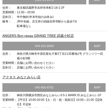
0422-21-2070
MAP
住所：
東京都武蔵野市吉祥寺本町2-18-2 2F
営業時間：
11:00～20:00
定休日：
年中無休(年末年始のみ休み)
備考：
JR中央線、京王井の頭線吉祥寺駅から徒歩7分
駐車場なし
ANGERS Bon repas GRAND TREE 武蔵小杉店
044-431-8000
MAP
住所：
神奈川県川崎市中原区新丸子東3丁目1135番地1号 グランツリー武
蔵小杉3階
営業時間：
店舗にお問い合わせください
定休日：
店舗にお問い合わせください
アクタス みなとみらい店
045-650-8781
MAP
住所：
神奈川県横浜市西区みなとみらい3-5-1 MARK IS みなとみらい1F
営業時間：
【平日】10:00-20:00【土・日・祝・祝前日】10:00～21:00【定休
日】不定休