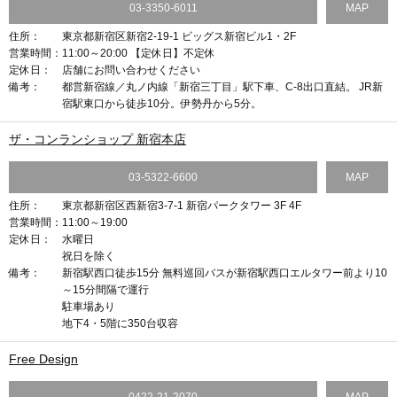
03-3350-6011
MAP
住所：
東京都新宿区新宿2-19-1 ビッグス新宿ビル1・2F
営業時間：
11:00～20:00 【定休日】不定休
定休日：
店舗にお問い合わせください
備考：
都営新宿線／丸ノ内線「新宿三丁目」駅下車、C-8出口直結。 JR新
宿駅東口から徒歩10分。伊勢丹から5分。
ザ・コンランショップ 新宿本店
03-5322-6600
MAP
住所：
東京都新宿区西新宿3-7-1 新宿パークタワー 3F 4F
営業時間：
11:00～19:00
定休日：
水曜日
祝日を除く
備考：
新宿駅西口徒歩15分 無料巡回バスが新宿駅西口エルタワー前より10
～15分間隔で運行
駐車場あり
地下4・5階に350台収容
Free Design