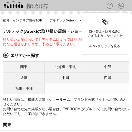
あなたにピッタリの
家具・インテリアを
家具・インテリア情報TOP
>
アルテック(Artek)
>
アルテック(Artek)の店舗
アルテック(Artek)の取り扱い店舗・ショールーム
並べ替え・絞り込みが
できるようになりました
取り扱い店舗においてもアイテムによっては品切れや未入荷、取り扱いが変更
になる場合があります。予めご了承ください。
MYクリップを見る
エリアから探す
関東
北海道・東北
中部
近畿
中国
四国
九州・沖縄
詳しい情報は、掲載の店舗・ショールーム、ブランド公式サイトへお問い合わ
せください。
お問い合わせ先の掲載がない場合は、TABROOM(タブルーム)にお問い合わせい
ただいても、ご案内はできません。
関東