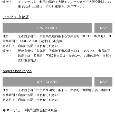
備考：
モノレールをご利用の場合：大阪モノレール終点「大阪空港駅」 お
車でお越しの際は、空港駐車場をご利用下さい。
アクタス 京都店
075-354-0011
MAP
住所：
京都府京都市下京区烏丸通四条下る水銀屋町620 COCON烏丸1・2F
営業時間：
11:00～20:00 【定休日】不定休
定休日：
店舗にお問い合わせください
備考：
阪急京都線「烏丸駅」下車地下道23番出口より徒歩1分。 市営地下
鉄烏丸線「四条駅」下車2番出口より徒歩1分。 お車の場合：京都市
営駐車場直結。
Angers bon repas
075-223-2010
MAP
住所：
京都府京都市中京区東洞院三条下ル三文字町220番地 八百一本館2F
営業時間：
店舗にお問い合わせください
定休日：
店舗にお問い合わせください
ルネ・デュー 神戸国際会館SOL店