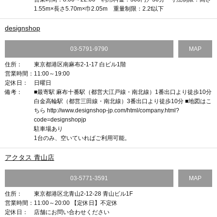
1.55m×長さ5.70m×巾2.05m 重量制限：2.2t以下
designshop
03-5791-9790
MAP
住所：
東京都港区南麻布2-1-17 白ビル1階
営業時間：
11:00～19:00
定休日：
日曜日
備考：
■最寄駅 麻布十番駅（都営大江戸線・南北線）1番出口より徒歩10分
白金高輪駅（都営三田線・南北線）3番出口より徒歩10分 ■地図はこ
ちら http://www.designshop-jp.com/html/company.html?
code=designshopjp
駐車場あり
1台のみ、空いていればご利用可能。
アクタス 青山店
03-5771-3591
MAP
住所：
東京都港区北青山2-12-28 青山ビル1F
営業時間：
11:00～20:00 【定休日】不定休
定休日：
店舗にお問い合わせください