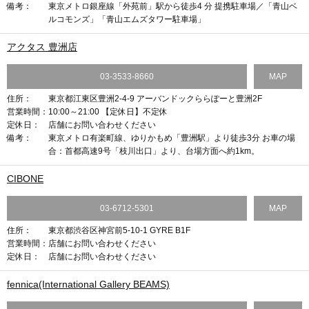
備考：
東京メトロ銀座線「外苑前」駅から徒歩4 分 提携駐車場／「青山ベ
ルコモンズ」「青山エムズタワー駐車場」
アクタス 豊洲店
03-3533-8660
MAP
住所：
東京都江東区豊洲2-4-9 アーバンドックららぽーと豊洲2F
営業時間：
10:00～21:00 【定休日】不定休
定休日：
店舗にお問い合わせください
備考：
東京メトロ有楽町線、ゆりかもめ「豊洲駅」より徒歩3分 お車の場
合：首都高速9号「枝川出口」より、台場方面へ約1km。
CIBONE
03-6712-5301
MAP
住所：
東京都渋谷区神宮前5-10-1 GYRE B1F
営業時間：
店舗にお問い合わせください
定休日：
店舗にお問い合わせください
fennica(International Gallery BEAMS)