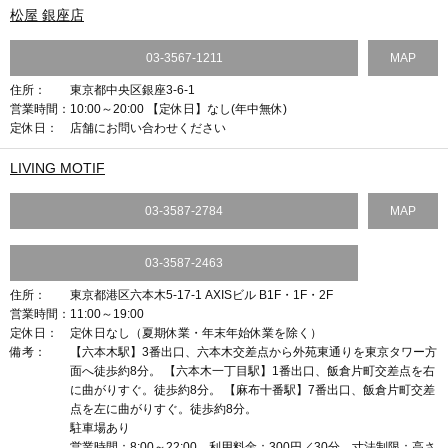
松屋 銀座店
03-3567-1211
MAP
住所：
東京都中央区銀座3-6-1
営業時間：
10:00～20:00 【定休日】なし(年中無休)
定休日：
店舗にお問い合わせください
LIVING MOTIF
03-3587-2784
MAP
03-3587-2463
住所：
東京都港区六本木5-17-1 AXISビル B1F・1F・2F
営業時間：
11:00～19:00
定休日：
定休日なし（夏期休業・年末年始休業を除く）
備考：
【六本木駅】3番出口、六本木交差点から外苑東通りを東京タワー方
面へ徒歩約8分。 【六本木一丁目駅】1番出口、飯倉片町交差点を右
に曲がりすぐ。徒歩約8分。 【麻布十番駅】7番出口、飯倉片町交差
点を左に曲がりすぐ。徒歩約8分。
駐車場あり
営業時間：8:00～22:00 利用料金：300円／30分 寸法制限：高さ