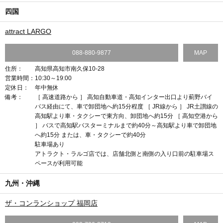
四国
attract LARGO
088-880-9877
MAP
住所：
高知県高知市南久保10-28
営業時間：
10:30～19:00
定休日：
年中無休
備考：
［ 高速道路から ］ 高知自動車道・高知インター出口より薊野バイ
パス経由にて、車で卸団地へ約15分程度 ［ JR線から ］ JR土讃線の
高知駅より車・タクシーで東方向、卸団地へ約15分 ［ 高知空港から
］ バスで高知駅バスターミナルまで約40分～高知駅より車で卸団地
へ約15分 または、車・タクシーで約40分
駐車場あり
アトラクト・ラルゴ店では、店舗北側と南側の入り口前の駐車場ス
ペースが利用可能
九州・沖縄
ザ・コンランショップ 福岡店