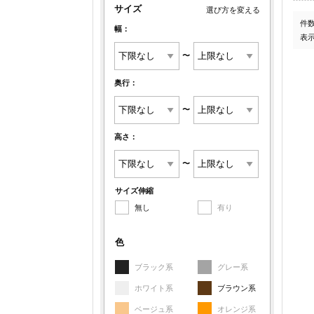
サイズ
選び方を変える
件
幅：
表
〜
奥行：
〜
高さ：
〜
サイズ伸縮
無し
有り
色
ブラック系
グレー系
ホワイト系
ブラウン系
ベージュ系
オレンジ系