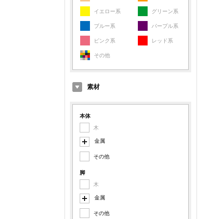
イエロー系
グリーン系
ブルー系
パープル系
ピンク系
レッド系
その他
素材
本体
木
金属
その他
スチール
アルミ
脚
木
鉄
金属
その他金属
その他
スチール