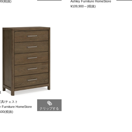
00
(税抜)
Ashley Furniture HomeStore
¥109,900
～
(税抜)
1
具/チェスト
y Furniture HomeStore
クリップする
500
(税抜)