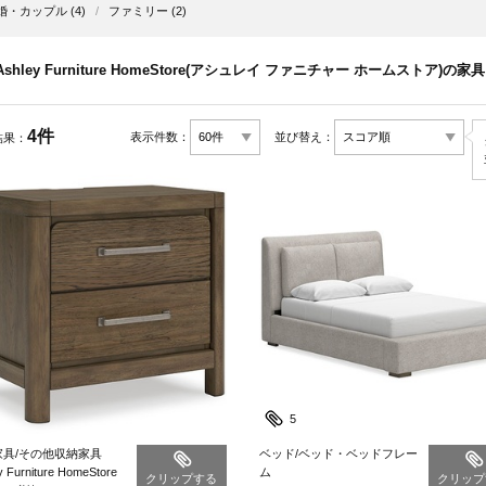
婚・カップル
(4)
/
ファミリー
(2)
Ashley Furniture HomeStore(アシュレイ ファニチャー ホームストア)の家具
4件
表示件数：
並び替え：
結果：
5
家具/その他収納家具
ベッド/ベッド・ベッドフレー
y Furniture HomeStore
ム
クリップする
クリップ