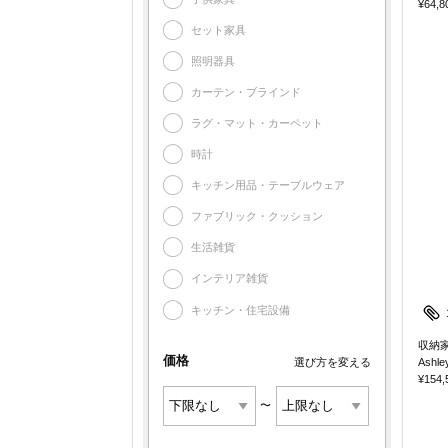
¥64,8
セット家具
照明器具
カーテン・ブラインド
ラグ・マット・カーペット
時計
キッチン用品・テーブルウェア
ファブリック・クッション
生活雑貨
インテリア雑貨
キッチン・住宅設備
収納家
価格
選び方を変える
Ashle
¥154,
〜