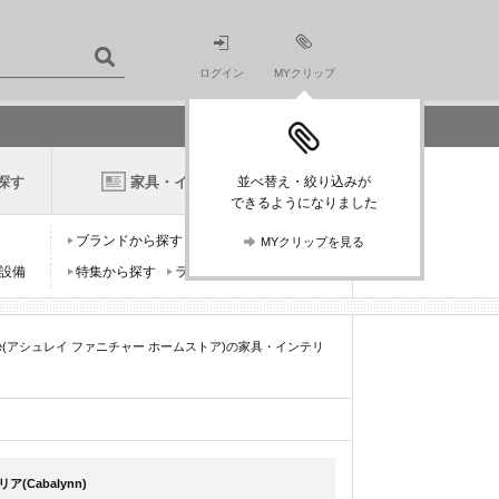
ログイン
MYクリップ
探す
家具・インテリアニュース
並べ替え・絞り込みが
できるようになりました
ブランドから探す
デザイナーから探す
MYクリップを見る
設備
特集から探す
ランキングから探す
HomeStore(アシュレイ ファニチャー ホームストア)の家具・インテリ
(Cabalynn)