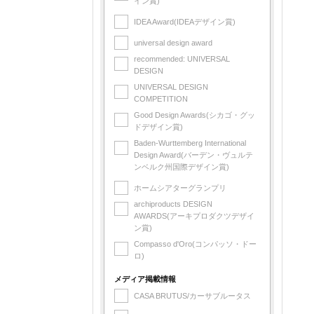
イン賞)
IDEA Award(IDEAデザイン賞)
universal design award
recommended: UNIVERSAL
DESIGN
UNIVERSAL DESIGN
COMPETITION
Good Design Awards(シカゴ・グッ
ドデザイン賞)
Baden-Wurttemberg International
Design Award(バーデン・ヴュルテ
ンベルク州国際デザイン賞)
ホームシアターグランプリ
archiproducts DESIGN
AWARDS(アーキプロダクツデザイ
ン賞)
Compasso d'Oro(コンパッソ・ドー
ロ)
メディア掲載情報
CASA BRUTUS/カーサブルータス