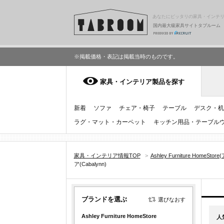
あなたにピッタリの家具・インテ
国内最大級家具サイトタブルーム
※掲載価格・表記は掲載当時のものです。
家具・インテリア製品を探す
新着
ソファ
チェア・椅子
テーブル
デスク・机
ラグ・マット・カーペット
キッチン用品・テーブル
家具・インテリア情報TOP
>
Ashley Furniture H
ア(Cabalynn)
ブランドを選ぶ
選びなおす
Ashley Furniture HomeStore
人