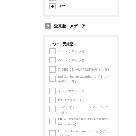
海外
イタリア製
デンマーク製
受賞歴・メディア
オランダ製
イギリス製
アワード受賞歴
グッドデザイン賞
アメリカ製
ウッドデザイン賞
フランス製
iF DESIGN AWARD(iFデザイン賞)
フィンランド製
red dot design award(レッドドット
スイス製
デザイン賞)
スペイン製
キッズデザイン賞
スウェーデン製
IAUDアウォード
台湾製
JIDAデザインミュージアムセレク
ション
中国製
FIRA(Furniture Industry Research
Association)
German Design Award(ドイツデザ