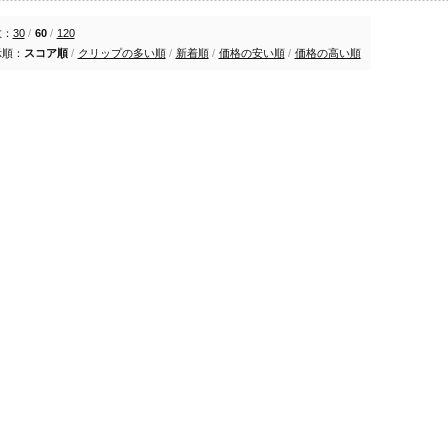
数：
30
/
60
/
120
示順：
スコア順
/
クリップの多い順
/
新着順
/
価格の安い順
/
価格の高い順