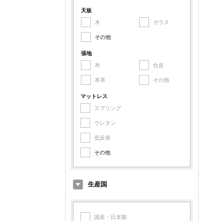
アルミ
天板
木
ガラス
鉄
その他
その他金属
張地
布
合皮
本革
その他
マットレス
スプリング
ウレタン
低反発
その他
生産国
国産・日本製