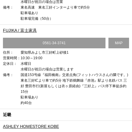
水曜日が祝日の場合は営業
備考：
東名高速 東名三好インターより車で約5分
駐車場あり
駐車場完備（50台）
FUJIKA / 富士家具
0561-34-3741
MAP
住所：
愛知県みよし市三好町上砂後1
営業時間：
10:30～19:00
定休日：
水曜日
水曜日が祝日の場合は営業します
備考：
国道153号線『福田橋南』交差点角(フィットハウスさんの隣です。)
東名三好ICより車で約5分 地下鉄鶴舞線『赤池』駅より名鉄バス 三
好 豊田市行(新屋もしくは衣ヶ原経由)『三好上』バス停下車徒歩約
15分
駐車場あり
約40台
近畿
ASHLEY HOMESTORE KOBE