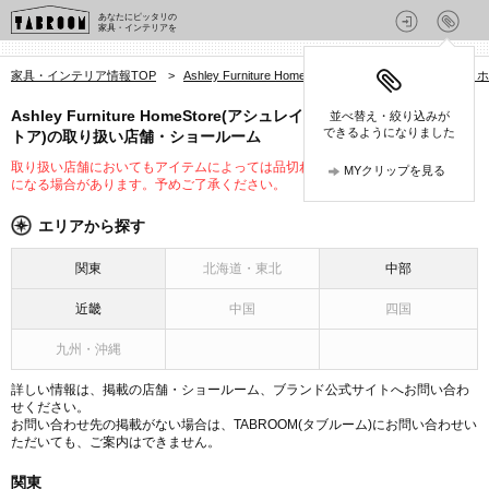
あなたにピッタリの
家具・インテリアを
家具・インテリア情報TOP
>
Ashley Furniture HomeStore(アシュレイ ファニチャ
Ashley Furniture HomeStore(アシュレイ ファニチャー ホームス
並べ替え・絞り込みが
できるようになりました
トア)の取り扱い店舗・ショールーム
取り扱い店舗においてもアイテムによっては品切れや未入荷、取り扱いが変更
MYクリップを見る
になる場合があります。予めご了承ください。
エリアから探す
関東
北海道・東北
中部
近畿
中国
四国
九州・沖縄
詳しい情報は、掲載の店舗・ショールーム、ブランド公式サイトへお問い合わ
せください。
お問い合わせ先の掲載がない場合は、TABROOM(タブルーム)にお問い合わせい
ただいても、ご案内はできません。
関東