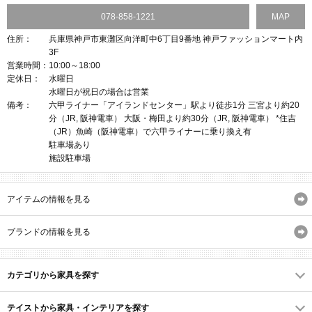
078-858-1221
MAP
住所：
兵庫県神戸市東灘区向洋町中6丁目9番地 神戸ファッションマート内
3F
営業時間：
10:00～18:00
定休日：
水曜日
水曜日が祝日の場合は営業
備考：
六甲ライナー「アイランドセンター」駅より徒歩1分 三宮より約20
分（JR, 阪神電車） 大阪・梅田より約30分（JR, 阪神電車） *住吉
（JR）魚崎（阪神電車）で六甲ライナーに乗り換え有
駐車場あり
施設駐車場
アイテムの情報を見る
ブランドの情報を見る
カテゴリから家具を探す
テイストから家具・インテリアを探す