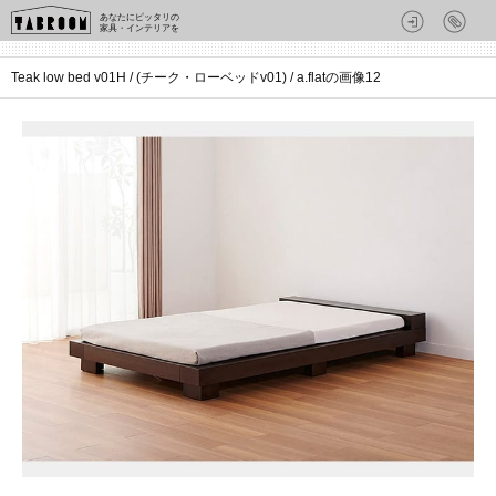
あなたにピッタリの
家具・インテリアを
Teak low bed v01H / (チーク・ローベッドv01) / a.flatの画像12