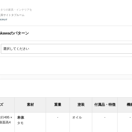
ッタリの家具・インテリアを
家具サイトタブルーム
rakawaのパターン
ズ
素材
重量
塗装
付属品・特徴
機
奥行495 ×
本体
-
オイル
-
-
 座面高4
タモ