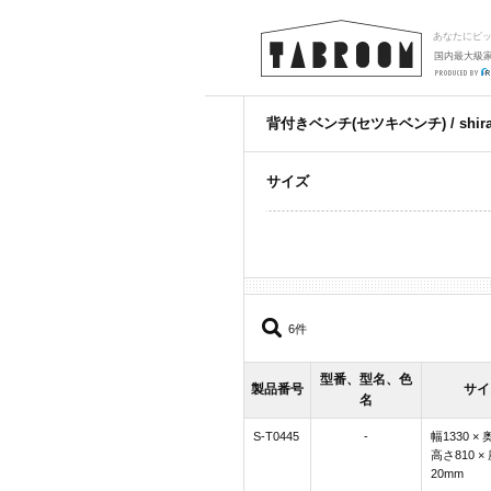
あなたにピ
国内最大級
背付きベンチ(セツキベンチ) / shi
サイズ
6件
型番、型名、色
製品番号
サイ
名
S-T0445
-
幅1330 × 
高さ810 ×
20mm