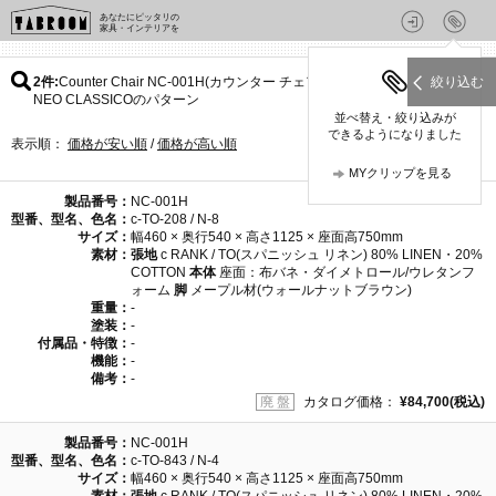
あなたにピッタリの
家具・インテリアを
2件
Counter Chair NC-001H(カウンター チェア NC-001H) /
絞り込む
NEO CLASSICOのパターン
並べ替え・絞り込みが
できるようになりました
表示順：
価格が安い順
/
価格が高い順
MYクリップを見る
製品番号：
NC-001H
型番、型名、色名：
c-TO-208 / N-8
サイズ：
幅460 × 奥行540 × 高さ1125 × 座面高750mm
素材：
張地
c RANK / TO(スパニッシュ リネン) 80% LINEN・20%
COTTON
本体
座面：布バネ・ダイメトロール/ウレタンフ
ォーム
脚
メープル材(ウォールナットブラウン)
重量：
-
塗装：
-
付属品・特徴：
-
機能：
-
備考：
-
廃 盤
カタログ価格：
¥84,700(税込)
製品番号：
NC-001H
型番、型名、色名：
c-TO-843 / N-4
サイズ：
幅460 × 奥行540 × 高さ1125 × 座面高750mm