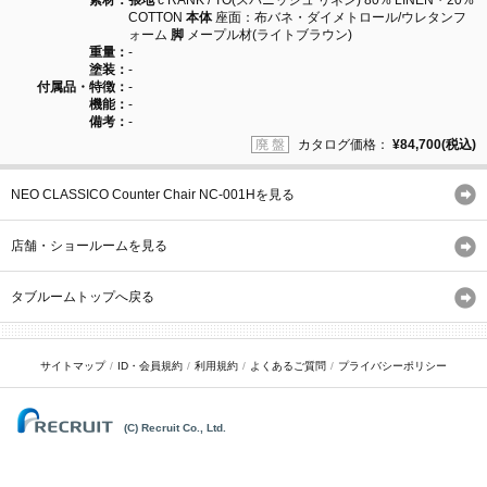
素材：
張地
c RANK / TO(スパニッシュ リネン) 80% LINEN・20%
COTTON
本体
座面：布バネ・ダイメトロール/ウレタンフ
ォーム
脚
メープル材(ライトブラウン)
重量：
-
塗装：
-
付属品・特徴：
-
機能：
-
備考：
-
廃 盤
カタログ価格：
¥84,700(税込)
NEO CLASSICO Counter Chair NC-001Hを見る
店舗・ショールームを見る
タブルームトップへ戻る
サイトマップ
ID・会員規約
利用規約
よくあるご質問
プライバシーポリシー
(C) Recruit Co., Ltd.