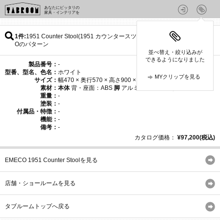
あなたにピッタリの
家具・インテリアを
1件
1951 Counter Stool(1951 カウンタースツール) / EMEC
Oのパターン
並べ替え・絞り込みが
できるようになりました
製品番号：
-
型番、型名、色名：
ホワイト
MYクリップを見る
サイズ：
幅470 × 奥行570 × 高さ900 × 座面高610mm
素材：
本体
背・座面：ABS
脚
アルミニウム(光沢なし)
重量：
-
塗装：
-
付属品・特徴：
-
機能：
-
備考：
-
カタログ価格：
¥97,200(税込)
EMECO 1951 Counter Stoolを見る
店舗・ショールームを見る
タブルームトップへ戻る