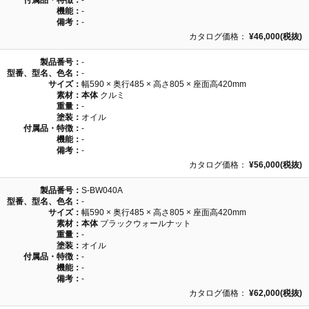
付属品・特徴：
-
機能：
-
備考：
-
カタログ価格：
¥46,000(税抜)
製品番号：
-
型番、型名、色名：
-
サイズ：
幅590 × 奥行485 × 高さ805 × 座面高420mm
素材：
本体
クルミ
重量：
-
塗装：
オイル
付属品・特徴：
-
機能：
-
備考：
-
カタログ価格：
¥56,000(税抜)
製品番号：
S-BW040A
型番、型名、色名：
-
サイズ：
幅590 × 奥行485 × 高さ805 × 座面高420mm
素材：
本体
ブラックウォールナット
重量：
-
塗装：
オイル
付属品・特徴：
-
機能：
-
備考：
-
カタログ価格：
¥62,000(税抜)