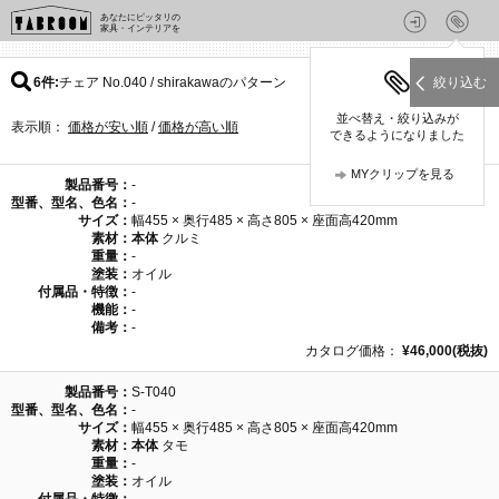
あなたにピッタリの
家具・インテリアを
6件
チェア No.040 / shirakawaのパターン
絞り込む
並べ替え・絞り込みが
表示順：
価格が安い順
/
価格が高い順
できるようになりました
MYクリップを見る
製品番号：
-
型番、型名、色名：
-
サイズ：
幅455 × 奥行485 × 高さ805 × 座面高420mm
素材：
本体
クルミ
重量：
-
塗装：
オイル
付属品・特徴：
-
機能：
-
備考：
-
カタログ価格：
¥46,000(税抜)
製品番号：
S-T040
型番、型名、色名：
-
サイズ：
幅455 × 奥行485 × 高さ805 × 座面高420mm
素材：
本体
タモ
重量：
-
塗装：
オイル