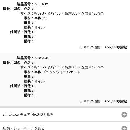
製品番号：
S-T040A
型番、型名、色名：
-
サイズ：
幅590 × 奥行485 × 高さ805 × 座面高420mm
素材：
本体
タモ
重量：
-
塗装：
オイル
付属品・特徴：
-
機能：
-
備考：
-
カタログ価格：
¥56,000(税抜)
製品番号：
S-BW040
型番、型名、色名：
-
サイズ：
幅455 × 奥行485 × 高さ805 × 座面高420mm
素材：
本体
ブラックウォールナット
重量：
-
塗装：
オイル
付属品・特徴：
-
機能：
-
備考：
-
カタログ価格：
¥51,000(税抜)
shirakawa チェア No.040を見る
店舗・ショールームを見る