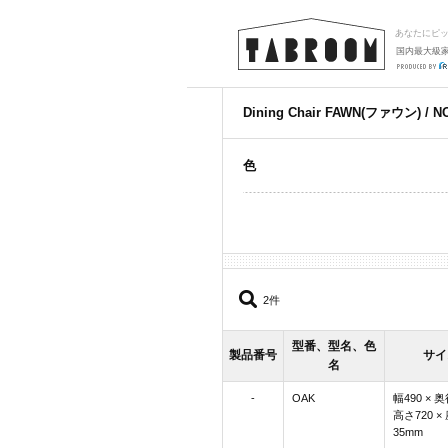
あなたにピ
国内最大級
Dining Chair FAWN(ファウン) 
色
2件
型番、型名、色
製品番号
サイ
名
-
OAK
幅490 × 奥
高さ720 ×
35mm