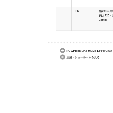
-
FBR
幅490 × 奥
高さ720 ×
35mm
NOWHERE LIKE HOME Dining Cha
店舗・ショールームを見る