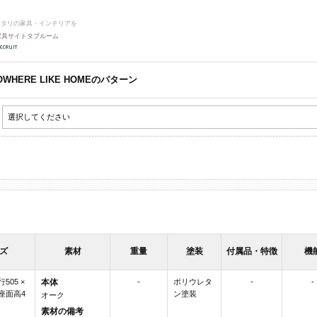
ッタリの家具・インテリアを
家具サイトタブルーム
/ NOWHERE LIKE HOMEのパターン
ズ
素材
重量
塗装
付属品・特徴
機
行505 ×
本体
-
ポリウレタ
-
-
 座面高4
ン塗装
オーク
素材の備考