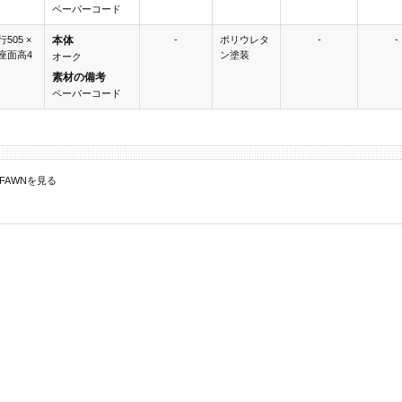
ペーパーコード
行505 ×
本体
-
ポリウレタ
-
-
 座面高4
ン塗装
オーク
素材の備考
ペーパーコード
ir FAWNを見る