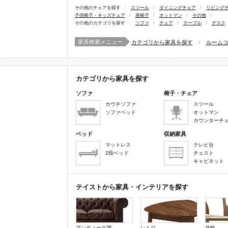
その他のチェアを探す
:
スツール
/
ダイニングチェア
/
リビング
子供椅子・キッズチェア
/
座椅子
/
オットマン
/
その他
/
その他のカテゴリを探す
:
ソファ
/
チェア
/
テーブル
/
デスク
家具検索メニュー
カテゴリから家具を探す
/
ルーム
カテゴリから家具を探す
ソファ
椅子・チェア
カウチソファ
スツール
ソファベッド
オットマン
カウンターチ
ベッド
収納家具
マットレス
テレビ台
2段ベッド
チェスト
キャビネット
テイストから家具・インテリアを探す
アンティーク調
レトロ
北欧