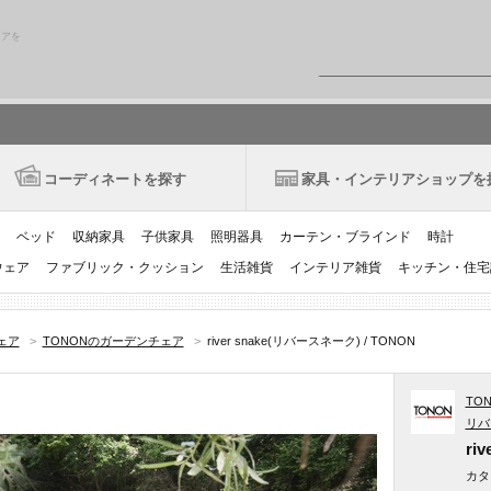
リアを
コーディネートを探す
家具・インテリアショップを
ベッド
収納家具
子供家具
照明器具
カーテン・ブラインド
時計
ウェア
ファブリック・クッション
生活雑貨
インテリア雑貨
キッチン・住宅
ェア
>
TONONのガーデンチェア
>
river snake(リバースネーク) / TONON
TON
リバ
riv
カタ