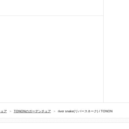
チェア
>
TONONのガーデンチェア
>
river snake(リバースネーク) / TONON