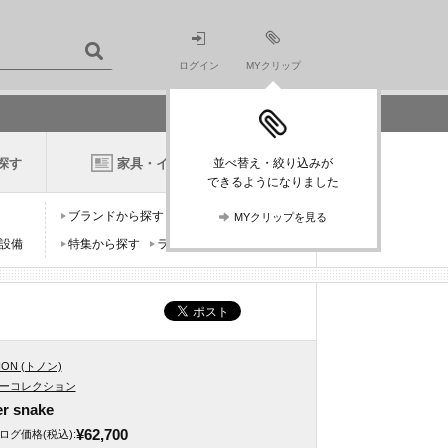
ログイン
MYクリップ
探す
家具・インテリアニュース
並べ替え・絞り込みが
できるようになりました
ブランドから探す
デザイナーから探す
MYクリップを見る
設備
特集から探す
ランキングから探す
ON (トノン)
ーコレクション
er snake
¥62,700
ログ価格
(税込)
: