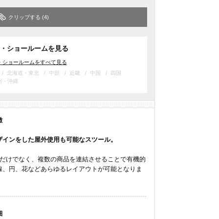
クリップする
(4)
・ショールームを見る
・ショールームをすべて見る
北海道・東北
中部
近畿
中国
四国
州・沖縄
徴
ザインをした屋外使用も可能なスツール。
用だけでなく、複数の商品を連結させることで有機的
線、円、花などあらゆるレイアウトが可能となりま
細