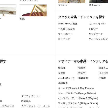
リビング
ダイニング
タグから家具・インテリアを探す
ー
和風
デザイナーズ家具
スチールラック
一人暮らし家具
ドロワー
サイドボード
カップボード
ローベッド
ウォールシェルフ
探す
デザイナーから家具・インテリア
柳宗理
剣持勇
深澤直
長大作
渡辺力
川上元
nendo(ネンド)
藤森泰司
小泉誠
小林幹也
県
イームズ(Charles & Ray Eames)
ジョージネルソン(George Nelson)
ダイニングセット
ハンスJウェグナー(Hans J. Wegner)
具
収納家具
フィリップスタルク(Philippe Starck)
・ブラインド
ラグ・マット・カーペット