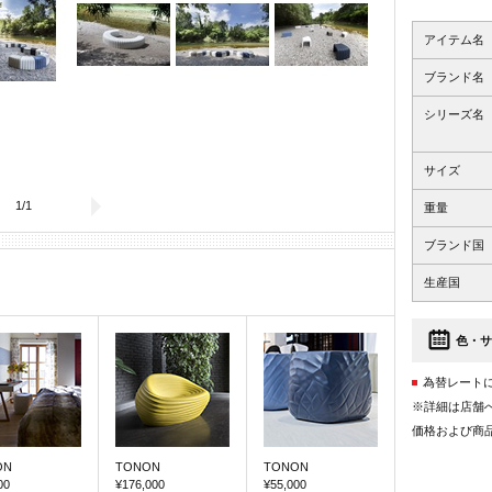
アイテム名
ブランド名
シリーズ名
サイズ
1
/
1
重量
ブランド国
生産国
色・サ
為替レート
※詳細は店舗
価格および商
ON
TONON
TONON
00
¥176,000
¥55,000