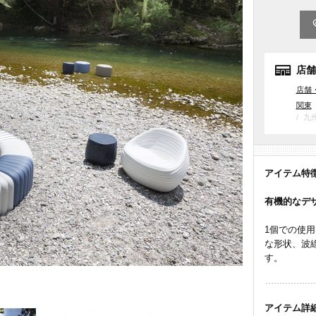
店舗
店舗
関東
九
アイテム特
有機的なデ
1個での使
な形状、波
す。
アイテム詳