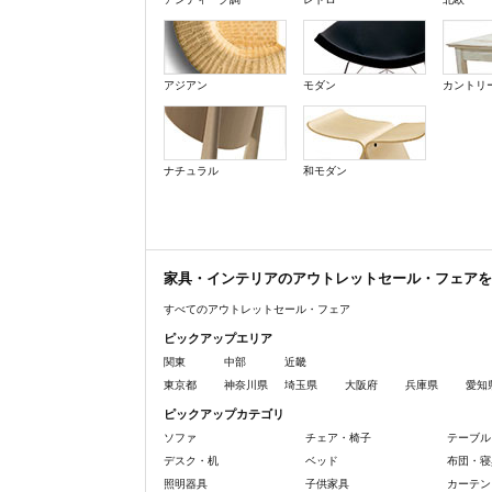
アジアン
モダン
カントリ
ナチュラル
和モダン
家具・インテリアのアウトレットセール・フェアを
すべてのアウトレットセール・フェア
ピックアップエリア
関東
中部
近畿
東京都
神奈川県
埼玉県
大阪府
兵庫県
愛知
ピックアップカテゴリ
ソファ
チェア・椅子
テーブル
デスク・机
ベッド
布団・寝
照明器具
子供家具
カーテン