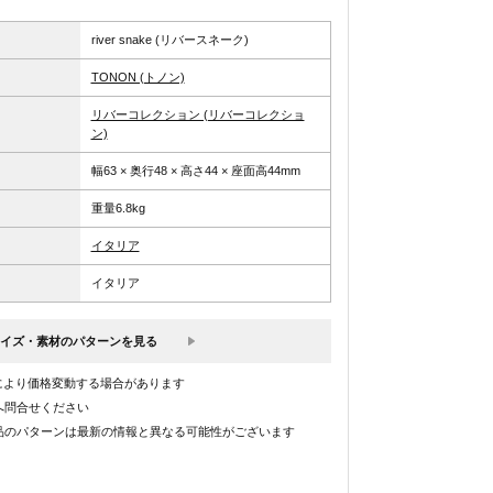
river snake (リバースネーク)
TONON (トノン)
リバーコレクション (リバーコレクショ
ン)
幅63 × 奥行48 × 高さ44 × 座面高44mm
重量6.8kg
イタリア
イタリア
イズ・素材のパターンを見る
により価格変動する場合があります
へ問合せください
品のパターンは最新の情報と異なる可能性がございます