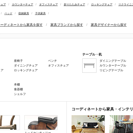
チェア
/
カウンターチェア
/
オフィスチェア
/
折りたたみチェア
/
ロッキングチェア
/
リクライニ
/
ベッド
/
収納家具
/
子供家具
/
コーディネートから家具を探す
/
家具ブランドから探す
/
家具デザイナーから探す
テーブル・机
座椅子
ベンチ
ダイニングテーブル
ダイニングチェア
オフィスチェア
カウンターテーブル
ェア
ロッキングチェア
リビングテーブル
本棚
食器棚
シェルフ
コーディネートから家具・インテ
ミッドセンチュリー