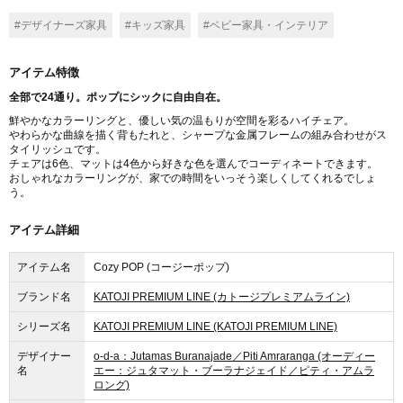
#デザイナーズ家具
#キッズ家具
#ベビー家具・インテリア
アイテム特徴
全部で24通り。ポップにシックに自由自在。
鮮やかなカラーリングと、優しい気の温もりが空間を彩るハイチェア。
やわらかな曲線を描く背もたれと、シャープな金属フレームの組み合わせがス
タイリッシュです。
チェアは6色、マットは4色から好きな色を選んでコーディネートできます。
おしゃれなカラーリングが、家での時間をいっそう楽しくしてくれるでしょ
う。
アイテム詳細
アイテム名
Cozy POP (コージーポップ)
ブランド名
KATOJI PREMIUM LINE (カトージプレミアムライン)
シリーズ名
KATOJI PREMIUM LINE (KATOJI PREMIUM LINE)
デザイナー
o-d-a：Jutamas Buranajade／Piti Amraranga (オーディー
名
エー：ジュタマット・ブーラナジェイド／ピティ・アムラ
ロング)