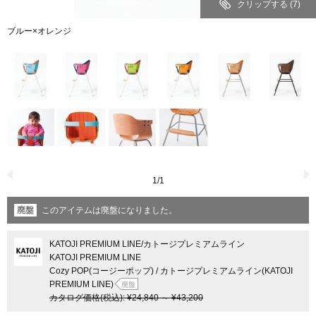
クリップする
(7)
ブルー×オレンジ
1
/
1
廃盤
このアイテムは廃盤になりました。
KATOJI PREMIUM LINE
/カトージプレミアムライン
KATOJI PREMIUM LINE
Cozy POP(コージーポップ) / カトージプレミアムライン(KATOJI
PREMIUM LINE)
廃盤
カタログ価格
(税込)
:
¥24,840
～
¥43,200