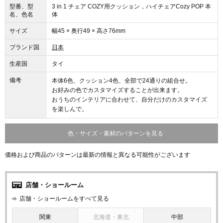
型番、型
3 in 1 チェア COZY用クッション，ハイチェアCozy POP 本
名、色名
体
サイズ
幅45 × 奥行49 × 高さ76mm
ブランド国
日本
生産国
タイ
備考
本体6色、クッション4色、全部で24通りの組合せ。
お好みの色でカスタマイズすることが出来ます。
おうちのインテリアに合わせて、自分だけのカスタマイズ
を楽しんで。
色・サイズ・素材のパターンを見る
価格および商品のパターンは最新の情報と異なる可能性がございます
店舗・ショールーム
店舗・ショールームをすべて見る
関東
北海道・東北
中部