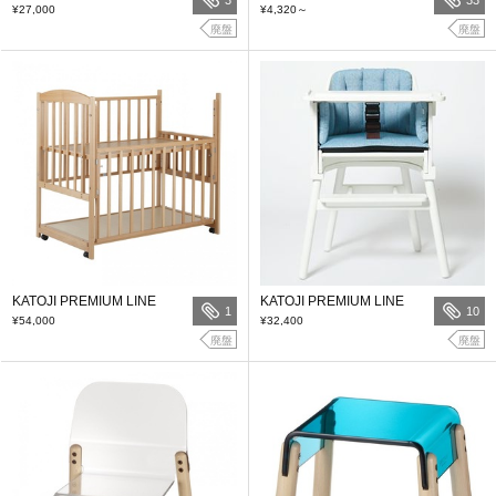
¥27,000
¥4,320
～
廃盤
廃盤
KATOJI PREMIUM LINE
KATOJI PREMIUM LINE
1
10
¥54,000
¥32,400
廃盤
廃盤