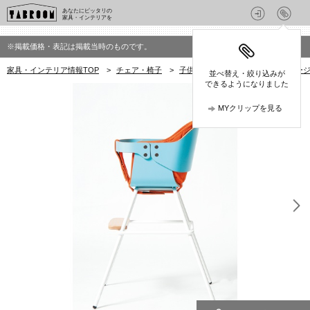
あなたにピッタリの
家具・インテリアを
※掲載価格・表記は掲載当時のものです。
家具・インテリア情報TOP
>
チェア・椅子
>
子供椅子・キッズチェア
>
カトージ
並べ替え・絞り込みが
できるようになりました
MYクリップを見る