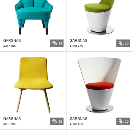
GARSNAS
GARSNAS
14
15
¥315,000
¥309,750
GARSNAS
GARSNAS
12
10
¥208,950
～
¥302,400
～