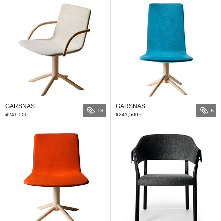
GARSNAS
GARSNAS
18
5
¥241,500
¥241,500
～