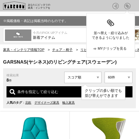
あなたにピッタリの
家具・インテリアを
※掲載価格・表記は掲載当時のものです。
今月のPICK UPアイテム
並べ替え・絞り込みが
新着アイテム
できるようになりました
MYクリップを見る
家具・インテリア情報TOP
>
チェア・椅子
>
リビングチェア
>
GARSNAS(ヤ
GARSNAS(ヤシネス)のリビングチェア(スウェーデン)
検索結果
8
件
クリップの多い順でも
条件を指定して絞り込む
並び替えができます
人気のタグ
：
北欧
デザイナーズ家具
輸入家具