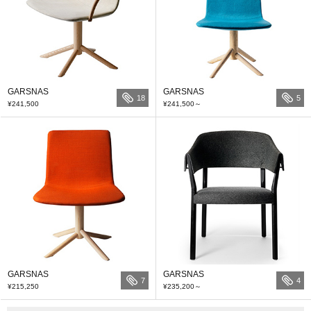
GARSNAS
GARSNAS
18
5
¥241,500
¥241,500
～
GARSNAS
GARSNAS
7
4
¥215,250
¥235,200
～