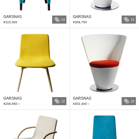
GARSNAS
GARSNAS
14
15
¥315,000
¥309,750
GARSNAS
GARSNAS
12
10
¥208,950
～
¥302,400
～