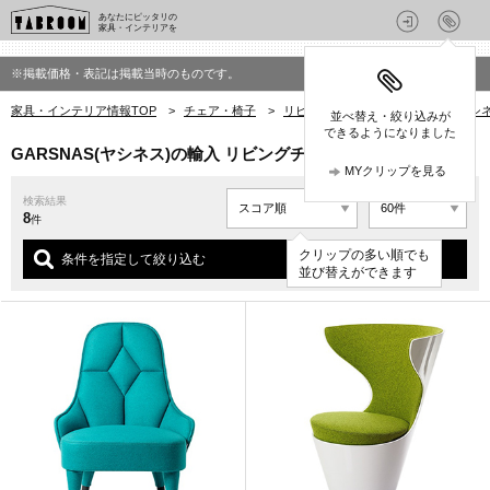
あなたにピッタリの
家具・インテリアを
※掲載価格・表記は掲載当時のものです。
家具・インテリア情報TOP
>
チェア・椅子
>
リビングチェア
>
GARSNAS(ヤ
並べ替え・絞り込みが
できるようになりました
GARSNAS(ヤシネス)の輸入 リビングチェア
MYクリップを見る
検索結果
8
件
クリップの多い順でも
条件を指定して絞り込む
並び替えができます