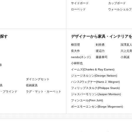
サイドボード
カップボード
ローベッド
ウォールシェルフ
探す
デザイナーから家具・インテリア
柳宗理
剣持勇
深澤直
長大作
渡辺力
川上元
nendo(ネンド)
藤森泰司
小泉誠
小林幹也
県
イームズ(Charles & Ray Eames)
ジョージネルソン(George Nelson)
ダイニングセット
ハンスJウェグナー(Hans J. Wegner)
具
収納家具
フィリップスタルク(Philippe Starck)
・ブラインド
ラグ・マット・カーペット
ジャスパーモリソン(Jasper Morrison)
フィンユール(Finn Juhl)
ボーエモーエンセン(Borge Mogensen)