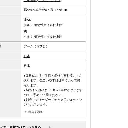
工房宮地 (コウボウミヤジ)
幅650 × 奥行660 × 高さ820mm
本体
クルミ 植物性オイル仕上げ
脚
クルミ 植物性オイル仕上げ
徴
アーム（両ひじ）
日本
日本
●改良により、仕様・価格が変わることが
あります。色合いや木目は木によって異
なります。
●納品までは概ね6ヶ月～1年程かかります
ので、予めご了承ください。
●別売りでリーダーズチェア用のオットマ
ンもございます。
続きを読む
イズ・素材のパターンを見る