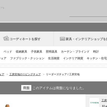
リアを
コーディネートを探す
家具・インテリアショップを
ベッド
収納家具
子供家具
照明器具
カーテン・ブラインド
時計
ウェア
ファブリック・クッション
生活雑貨
インテリア雑貨
キッチン・住宅
ェア
>
工房宮地のリビングチェア
>
リーダーズチェア / 工房宮地
廃盤
このアイテムは廃盤になりました。
工房
リ