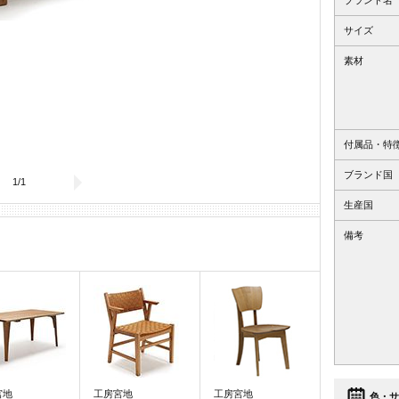
ブランド名
サイズ
素材
付属品・特
ブランド国
1
/
1
生産国
備考
宮地
工房宮地
工房宮地
色・サ