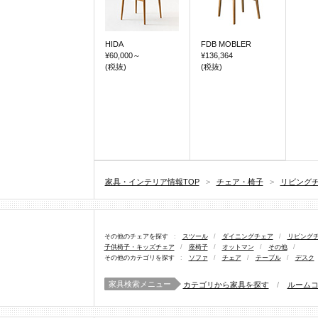
HIDA
FDB MOBLER
¥60,000
～
¥136,364
(税抜)
(税抜)
家具・インテリア情報TOP
>
チェア・椅子
>
リビング
その他のチェアを探す
:
スツール
/
ダイニングチェア
/
リビング
子供椅子・キッズチェア
/
座椅子
/
オットマン
/
その他
/
その他のカテゴリを探す
:
ソファ
/
チェア
/
テーブル
/
デスク
家具検索メニュー
カテゴリから家具を探す
/
ルーム