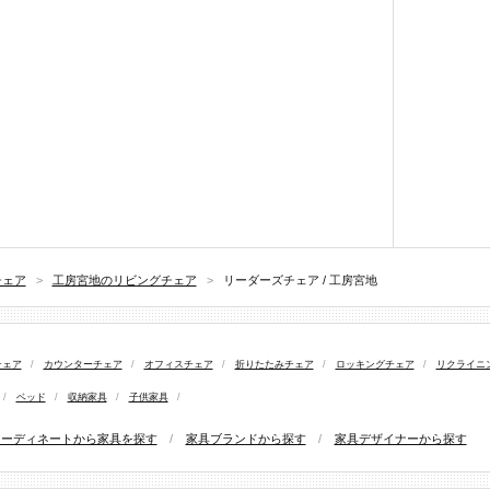
チェア
>
工房宮地のリビングチェア
>
リーダーズチェア / 工房宮地
チェア
/
カウンターチェア
/
オフィスチェア
/
折りたたみチェア
/
ロッキングチェア
/
リクライニ
/
ベッド
/
収納家具
/
子供家具
/
コーディネートから家具を探す
/
家具ブランドから探す
/
家具デザイナーから探す