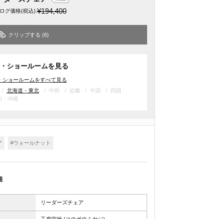
¥194,400
ログ価格
(税込)
:
クリップする
(6)
・ショールームを見る
・ショールームをすべて見る
北海道・東北
中部
近畿
中国
四国
州・沖縄
ア
#ウォールナット
細
リーダーズチェア