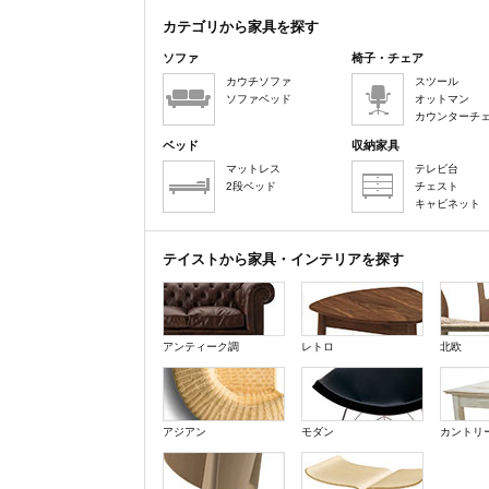
カテゴリから家具を探す
ソファ
椅子・チェア
カウチソファ
スツール
ソファベッド
オットマン
カウンターチ
ベッド
収納家具
マットレス
テレビ台
2段ベッド
チェスト
キャビネット
テイストから家具・インテリアを探す
アンティーク調
レトロ
北欧
アジアン
モダン
カントリ