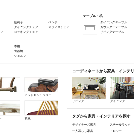
テーブル・机
座椅子
ベンチ
ダイニングテーブル
ダイニングチェア
オフィスチェア
カウンターテーブル
ェア
ロッキングチェア
リビングテーブル
本棚
食器棚
シェルフ
コーディネートから家具・インテ
ミッドセンチュリー
リビング
ダイニング
タグから家具・インテリアを探す
ー
和風
デザイナーズ家具
スチールラック
一人暮らし家具
ドロワー