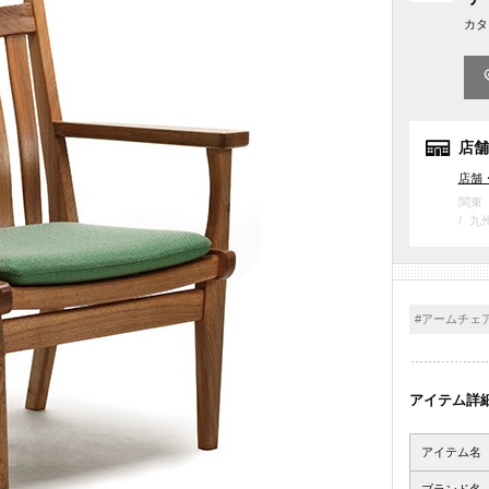
カタ
店舗
店舗
関東
九
#アームチェ
アイテム詳
アイテム名