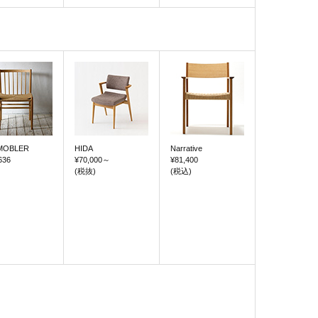
MOBLER
HIDA
Narrative
636
¥70,000
～
¥81,400
(税抜)
(税込)