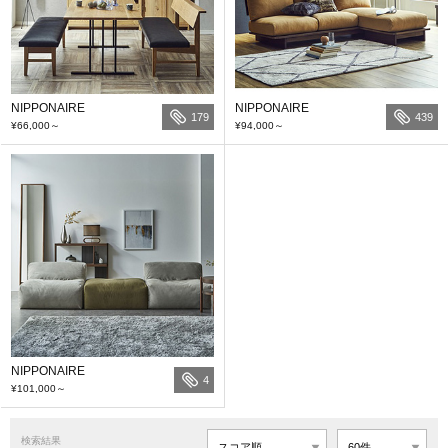
NIPPONAIRE
NIPPONAIRE
179
439
¥66,000
～
¥94,000
～
NIPPONAIRE
4
¥101,000
～
検索結果