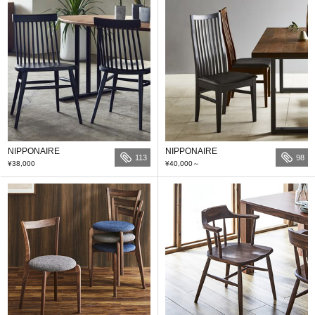
NIPPONAIRE
NIPPONAIRE
113
98
¥38,000
¥40,000
～