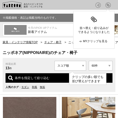
あなたにピッタリの
家具・インテリアを
※掲載価格・表記は掲載当時のものです。
今月のPICK UPアイテム
並べ替え・絞り込みが
新着アイテム
できるようになりました
MYクリップを見る
家具・インテリア情報TOP
>
チェア・椅子
>
ニッポネア(NIPPONAIRE)のチェ
ニッポネア(NIPPONAIRE)のチェア・椅子
検索結果
13
件
クリップの多い順でも
条件を指定して絞り込む
並び替えができます
人気のタグ
：
モダン
和風
無垢