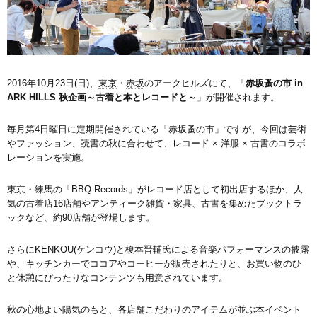
2016年10月23日(日)、
東京
・
赤坂
のアークヒルズにて、「
赤坂蚤の市 in
ARK HILLS 秋企画～古着と本とレコードと～
」が開催されます。
毎月第4日曜日に定期開催されている「赤坂蚤の市」ですが、今回は芸術
やファッション、読書の秋に合わせて、レコード × 洋服 × 古書のコラボ
レーションを実施。
東京
・
練馬
の「BBQ Records」がレコード店として初出店するほか、人
気の古着店16店舗やアンティーク雑貨・家具、古書を集めたブックトラ
ックなど、約90店舗が登場します。
さらにKENKOU(ケンコウ)と榎本晋輔氏による音楽パフォーマンスの披露
や、キッチンカーでココアやコーヒーが販売されたりと、お買い物のひ
と休憩にぴったりなコンテンツも用意されています。
秋の心地よい陽気のもと、各店舗こだわりのアイテムが並ぶ本イベント