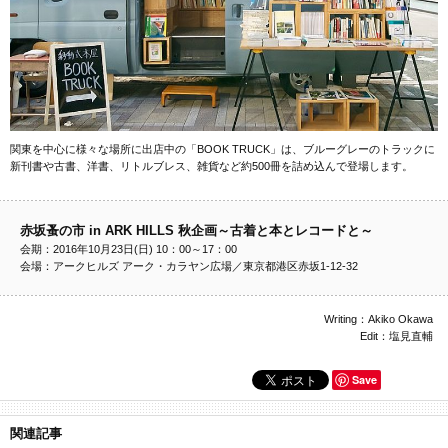
関東を中心に様々な場所に出店中の「BOOK TRUCK」は、ブルーグレーのトラックに
新刊書や古書、洋書、リトルブレス、雑貨など約500冊を詰め込んで登場します。
赤坂蚤の市 in ARK HILLS 秋企画～古着と本とレコードと～
会期：2016年10月23日(日) 10：00～17：00
会場：アークヒルズ アーク・カラヤン広場／東京都港区赤坂1-12-32
Writing：Akiko Okawa
Edit：塩見直輔
Save
関連記事