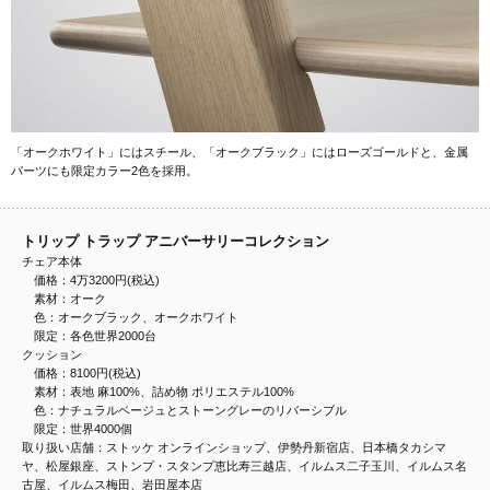
「オークホワイト」にはスチール、「オークブラック」にはローズゴールドと、金属
パーツにも限定カラー2色を採用。
トリップ トラップ アニバーサリーコレクション
チェア本体
価格：4万3200円(税込)
素材：オーク
色：オークブラック、オークホワイト
限定：各色世界2000台
クッション
価格：8100円(税込)
素材：表地 麻100%、詰め物 ポリエステル100%
色：ナチュラルベージュとストーングレーのリバーシブル
限定：世界4000個
取り扱い店舗：ストッケ オンラインショップ、伊勢丹新宿店、日本橋タカシマ
ヤ、松屋銀座、ストンプ・スタンプ恵比寿三越店、イルムス二子玉川、イルムス名
古屋、イルムス梅田、岩田屋本店