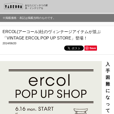
あなたにピッタリの家
具・インテリアを
※掲載価格・表記は掲載当時のものです。
ERCOL(アーコール)社のヴィンテージアイテムが並ぶ
「VINTAGE ERCOL POP UP STORE」登場！
2014/06/20
Save
入
手
困
難
に
な
っ
て