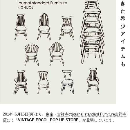
き
た
希
少
ア
イ
テ
ム
も
2014年6月16日(月)より、
東京
・
吉祥寺
の
journal standard Furniture吉祥寺
店
にて「
VINTAGE ERCOL POP UP STORE
」が登場しています。