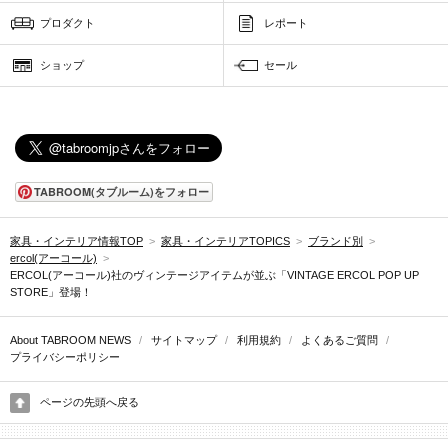
プロダクト
レポート
ショップ
セール
TABROOM(タブルーム)をフォロー
家具・インテリア情報TOP
>
家具・インテリアTOPICS
>
ブランド別
>
ercol(アーコール)
>
ERCOL(アーコール)社のヴィンテージアイテムが並ぶ「VINTAGE ERCOL POP UP
STORE」登場！
About TABROOM NEWS
/
サイトマップ
/
利用規約
/
よくあるご質問
/
プライバシーポリシー
ページの先頭へ戻る