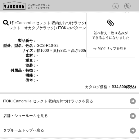
あなたにピッタリの
家具・インテリアを
1件
Camomille セレクト 収納お片づけラック(カモミールセ
レクト オカタヅケラック) / ITOKIのパターン
並べ替え・絞り込みが
できるようになりました
製品番号：
-
型番、型名、色名：
GCS-R10-82
MYクリップを見る
サイズ：
幅1000 × 奥行331 × 高さ960mm
素材：
-
重量：
-
塗装：
-
付属品・特徴：
-
機能：
-
備考：
-
カタログ価格：
¥34,800(税込)
ITOKI Camomille セレクト 収納お片づけラックを見る
店舗・ショールームを見る
タブルームトップへ戻る