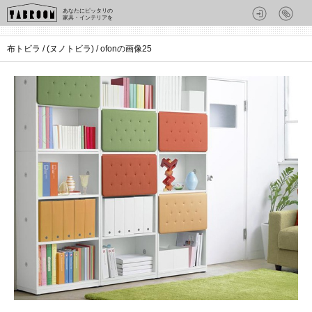
あなたにピッタリの
家具・インテリアを
布トビラ / (ヌノトビラ) / ofonの画像25