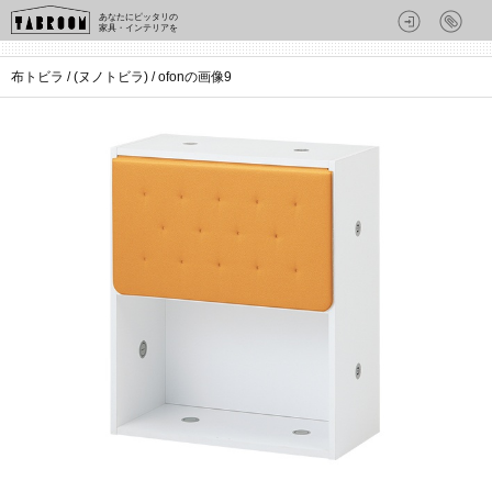
あなたにピッタリの
家具・インテリアを
布トビラ / (ヌノトビラ) / ofonの画像9