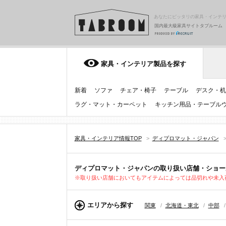
あなたにピッタリの家具・インテ
国内最大級家具サイトタブルーム
家具・インテリア製品を探す
新着
ソファ
チェア・椅子
テーブル
デスク・机
ラグ・マット・カーペット
キッチン用品・テーブル
家具・インテリア情報TOP
>
ディプロマット・ジャパン
ディプロマット・ジャパンの取り扱い店舗・ショー
※取り扱い店舗においてもアイテムによっては品切れや未入
エリアから探す
関東
/
北海道・東北
/
中部