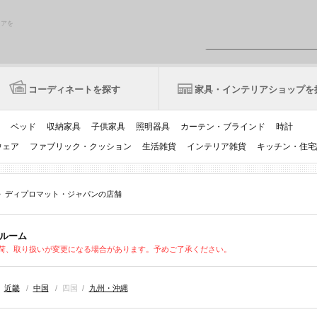
リアを
コーディネートを探す
家具・インテリアショップを
ベッド
収納家具
子供家具
照明器具
カーテン・ブラインド
時計
ウェア
ファブリック・クッション
生活雑貨
インテリア雑貨
キッチン・住宅
>
ディプロマット・ジャパンの店舗
ルーム
荷、取り扱いが変更になる場合があります。予めご了承ください。
/
近畿
/
中国
/
四国
/
九州・沖縄