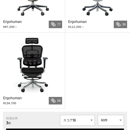
Ergohuman
Ergohuman
77
38
¥97,200
～
¥112,200
～
Ergohuman
58
¥134,700
検索結果
3
件