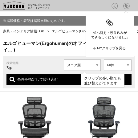
あなたにピッタリの
家具・インテリアを
※掲載価格・表記は掲載当時のものです。
家具・インテリア情報TOP
>
エルゴヒューマン(Ergohuman)の家具・インテリア
>
並べ替え・絞り込みが
できるようになりました
エルゴヒューマン(Ergohuman)のオフィスにぴったりの家具・
MYクリップを見る
イ… )
検索結果
3
件
クリップの多い順でも
条件を指定して絞り込む
並び替えができます