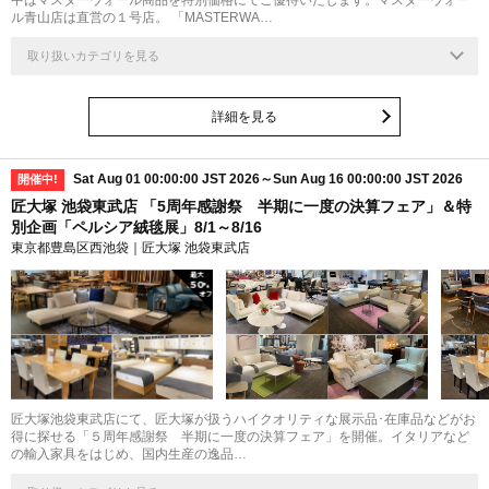
ル青山店は直営の１号店。 「MASTERWA…
取り扱いカテゴリを見る
詳細を見る
Sat Aug 01 00:00:00 JST 2026～Sun Aug 16 00:00:00 JST 2026
開催中!
匠大塚 池袋東武店 「5周年感謝祭 半期に一度の決算フェア」＆特
別企画「ペルシア絨毯展」8/1～8/16
東京都豊島区西池袋｜匠大塚 池袋東武店
最大
50
%
匠大塚池袋東武店にて、匠大塚が扱うハイクオリティな展示品･在庫品などがお
得に探せる「５周年感謝祭 半期に一度の決算フェア」を開催。イタリアなど
の輸入家具をはじめ、国内生産の逸品…