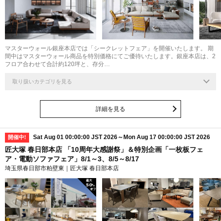
マスターウォール銀座本店では「シークレットフェア」を開催いたします。 期
間中はマスターウォール商品を特別価格にてご優待いたします。銀座本店は、2
フロア合わせて合計約120坪と、存分…
取り扱いカテゴリを見る
詳細を見る
Sat Aug 01 00:00:00 JST 2026～Mon Aug 17 00:00:00 JST 2026
開催中!
匠大塚 春日部本店 「10周年大感謝祭」＆特別企画「一枚板フェ
ア・電動ソファフェア」8/1～3、8/5～8/17
埼玉県春日部市粕壁東｜匠大塚 春日部本店
最大
50
%