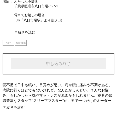
場所：
わたしん匝瑳店
千葉県匝瑳市八日市場イ27-1
電車でお越しの場合
･JR「八日市場駅」より徒歩5分
お車でお越しの場合
続きを読む
･国道126号「八日市場駅前交差点」より約100m
申し込み終了
寝不足で日中も眠い。目覚めが悪い。肩や腰に痛みや不調がある。
病院に行くほどでもないけれど、なんだかしんどい。そんなお悩
み、もしかしたら枕やマットレスが原因かもしれません。寝具の知
識豊富なスタッフ”スリープマスター”が世界で一つだけのオーダー
メイド寝具や、高品質なマットレスの中から、一人一人にぴったり
続きを読む
な寝具をご提案します。話題の最新測定システム「ピマピッタ」に
よる計測とカウンセリングを無料で体験可能。枕･マットレスの品揃