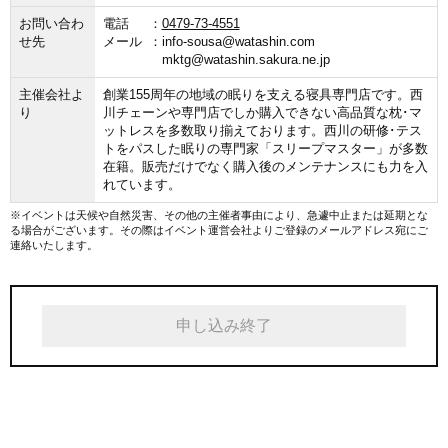
お問い合わ
電話
0479-73-4551
せ先
メール
info-sousa@watashin.com
mktg@watashin.sakura.ne.jp
主催会社よ
創業155周年の地域の眠りを支える寝具専門店です。西
り
川チェーンや専門店でしか購入できない高品質な枕･マ
ットレスを多数取り揃えております。西川の研修･テス
トをパスした眠りの専門家「スリープマスター」が多数
在籍。販売だけでなく購入後のメンテナンスにも力を入
れています。
※イベントは天候や自然災害、その他の主催者事由により、急遽中止または延期とな
る場合がございます。その際はイベント運営会社よりご登録のメールアドレス宛にご
連絡いたします。
申し込み終了