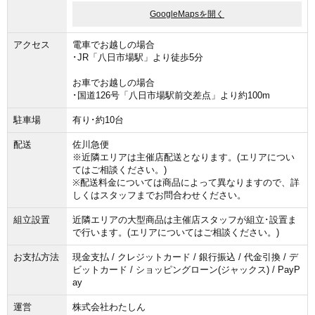
GoogleMapsを開く
アクセス
電車でお越しの場合
･JR「八日市場駅」より徒歩5分
お車でお越しの場合
･国道126号「八日市場駅前交差点」より約100m
駐車場
有り･約10台
配送
佐川急便
※近隣エリアは主催店配送となります。(エリアについ
てはご相談ください。)
※配送料金については商品によって異なりますので、詳
しくはスタッフまでお問合わせください。
組立設置
近隣エリアの大型商品は主催店スタッフが組立･設置ま
で行います。(エリアについてはご相談ください。)
お支払方法
現金支払 / クレジットカード / 銀行振込 / 代金引換 / デ
ビットカード / ショッピングローン(ジャックス) / PayP
ay
運営
株式会社わたしん