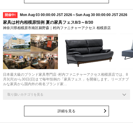
Mon Aug 03 00:00:00 JST 2026～Sun Aug 30 00:00:00 JST 2026
開催中!
家具は村内相模原恒例 夏の家具フェス8/3～8/30
神奈川県相模原市南区鵜野森｜村内ファニチャーアクセス 相模原店
日本最大級のブランド家具専門店･村内ファニチャーアクセス相模原店では、8
月3(月)から30日(日)まで毎年恒例の「家具フェス 」を開催します。リーズナブ
ルな家具から国内外の有名ブランド家…
取り扱いカテゴリを見る
詳細を見る