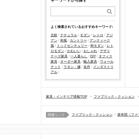
キーワードから探す
よく検索されているおすすめキーワード:
北欧
/
ナチュラル
/
モダン
/
レトロ
/
アジ
アン
/
和風
/
カントリー
/
アンティーク
風
/
ミッドセンチュリー
/
和モダン
/
レト
ロモダン
/
かわいい
/
おしゃれ
/
デザイ
ナーズ家具
/
一人暮らし
/
DIY
/
オフィス
家具
/
オーダー家具
/
輸入家具
/
ウォール
ナット
/
ラタン・籐
/
名作
/
インダストリ
アル
/
家具・インテリア情報TOP
>
ファブリック・クッション
ファブリック・クッション
/
座布団（ファ
関連リンク