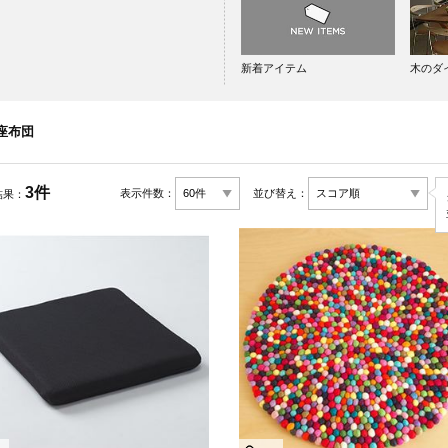
新着アイテム
木のダ
座布団
3件
表示件数：
並び替え：
結果：