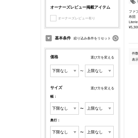
オーナーズレビュー掲載アイテム
ファ
布団
オーナーズレビュー有り
Literie
¥5,30
基本条件
絞り込み条件をリセット
件
価格
選び方を変える
表
〜
サイズ
選び方を変える
幅：
〜
奥行：
〜