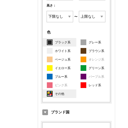
高さ：
〜
色
ブラック系
グレー系
ホワイト系
ブラウン系
ベージュ系
オレンジ系
イエロー系
グリーン系
ブルー系
パープル系
ピンク系
レッド系
その他
ブランド国