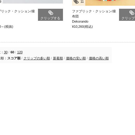
9
11
ブリック・クッション/座
ファブリック・クッション/座
布団
クリップする
クリップ
Dekorando
0
～
(税抜)
¥10,260
(税込)
数：
30
/
60
/
120
示順：
スコア順
/
クリップの多い順
/
新着順
/
価格の安い順
/
価格の高い順