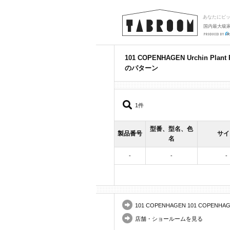
あなたにピ
国内最大級
101 COPENHAGEN Urchin P
のパターン
1件
型番、型名、色
製品番号
サイ
名
-
-
-
101 COPENHAGEN 101 COPENHAGEN 
店舗・ショールームを見る