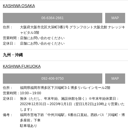
KASHIWA OSAKA
06-6364-2661
MAP
住所：
大阪府大阪市北区大深町3番1号 グランフロント大阪北館 ナレッジキ
ャピタル3階
営業時間：
店舗にお問い合わせください
定休日：
店舗にお問い合わせください
九州・沖縄
KASHIWA FUKUOKA
092-406-9750
MAP
住所：
福岡県福岡市博多区下川端町3-1 博多リバレインモール2階
営業時間：
10:00～19:00
定休日：
無休（ただし、年末年始、施設休館を除く）※年末年始休業日：
2022年12月31日～2023年1月1日（翌日1月2日は10時より営業いた
します）
備考：
福岡市営地下鉄「中州川端駅」6番出口直結。西鉄バス「川端町・博
多座前」下車
駐車場あり