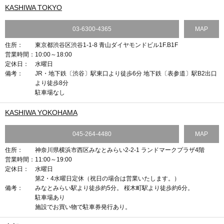
KASHIWA TOKYO
03-6300-4365
MAP
住所：
東京都渋谷区渋谷1-1-8 青山ダイヤモンドビル1F.B1F
営業時間：
10:00～18:00
定休日：
水曜日
備考：
JR・地下鉄〔渋谷〕駅東口より徒歩6分 地下鉄〔表参道〕駅B2出口
より徒歩8分
駐車場なし
KASHIWA YOKOHAMA
045-264-4480
MAP
住所：
神奈川県横浜市西区みなとみらい2-2-1 ランドマークプラザ4階
営業時間：
11:00～19:00
定休日：
水曜日
第2・4水曜日定休（祝日の場合は営業いたします。）
備考：
みなとみらい駅より徒歩約5分。 桜木町駅より徒歩約6分。
駐車場あり
施設でお買い物で駐車券発行あり。