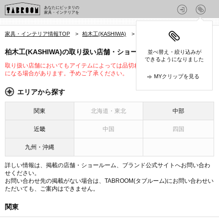
あなたにピッタリの
家具・インテリアを
家具・インテリア情報TOP
>
柏木工(KASHIWA)
>
柏木工(KASHIWA)の店舗
柏木工(KASHIWA)の取り扱い店舗・ショールーム
並べ替え・絞り込みが
できるようになりました
取り扱い店舗においてもアイテムによっては品切れや未入荷、取り扱いが変更
になる場合があります。予めご了承ください。
MYクリップを見る
エリアから探す
関東
北海道・東北
中部
近畿
中国
四国
九州・沖縄
詳しい情報は、掲載の店舗・ショールーム、ブランド公式サイトへお問い合わ
せください。
お問い合わせ先の掲載がない場合は、TABROOM(タブルーム)にお問い合わせい
ただいても、ご案内はできません。
関東