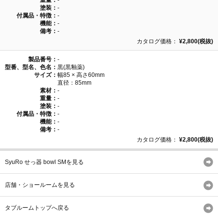
重量：
-
塗装：
-
付属品・特徴：
-
機能：
-
備考：
-
カタログ価格：
¥2,800(税抜)
製品番号：
-
型番、型名、色名：
黒(黒釉薬)
サイズ：
幅85 × 高さ60mm
直径：85mm
素材：
-
重量：
-
塗装：
-
付属品・特徴：
-
機能：
-
備考：
-
カタログ価格：
¥2,800(税抜)
SyuRo せっ器 bowl SMを見る
店舗・ショールームを見る
タブルームトップへ戻る