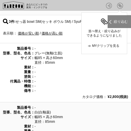
あなたにピッタリの
家具・インテリアを
3件
せっ器 bowl SM(セッキ ボウル SM) / SyuRoのパターン
絞り込む
並べ替え・絞り込みが
表示順：
価格が安い順
/
価格が高い順
できるようになりました
MYクリップを見る
製品番号：
-
型番、型名、色名：
グレー(無釉/土肌)
サイズ：
幅85 × 高さ60mm
直径：85mm
素材：
-
重量：
-
塗装：
-
付属品・特徴：
-
機能：
-
備考：
-
カタログ価格：
¥2,800(税抜)
製品番号：
-
型番、型名、色名：
白(白釉薬)
サイズ：
幅85 × 高さ60mm
直径：85mm
素材：
-