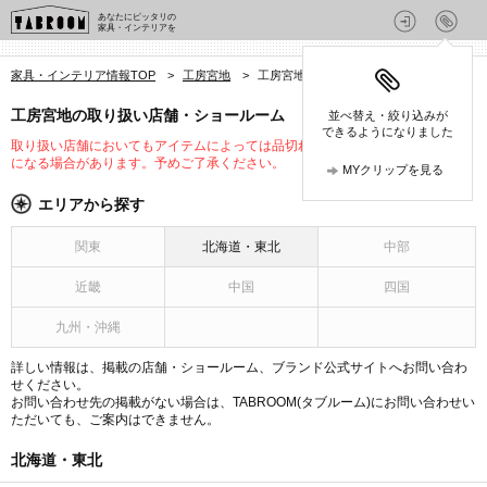
あなたにピッタリの
家具・インテリアを
家具・インテリア情報TOP
>
工房宮地
>
工房宮地の店舗
工房宮地の取り扱い店舗・ショールーム
並べ替え・絞り込みが
できるようになりました
取り扱い店舗においてもアイテムによっては品切れや未入荷、取り扱いが変更
になる場合があります。予めご了承ください。
MYクリップを見る
エリアから探す
関東
北海道・東北
中部
近畿
中国
四国
九州・沖縄
詳しい情報は、掲載の店舗・ショールーム、ブランド公式サイトへお問い合わ
せください。
お問い合わせ先の掲載がない場合は、TABROOM(タブルーム)にお問い合わせい
ただいても、ご案内はできません。
北海道・東北