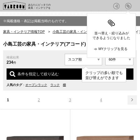
あなたにピッタリの
家具・インテリアを
※掲載価格・表記は掲載当時のものです。
家具・インテリア情報TOP
>
小島工芸の家具・インテリア
>
小島工芸の家具・イン
並べ替え・絞り込みが
できるようになりました
小島工芸の家具・インテリア(アコード)
MYクリップを見る
検索結果
234
件
クリップの多い順でも
条件を指定して絞り込む
並び替えができます
人気のタグ
：
オープンラック
ラック
棚
1
2
3
4