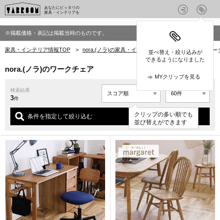
あなたにピッタリの
家具・インテリアを
※掲載価格・表記は掲載当時のものです。
家具・インテリア情報TOP
>
nora.(ノラ)の家具・インテリア
>
nora.(ノラ)のワ
並べ替え・絞り込みが
できるようになりました
nora.(ノラ)のワークチェア
MYクリップを見る
検索結果
3
件
クリップの多い順でも
条件を指定して絞り込む
並び替えができます