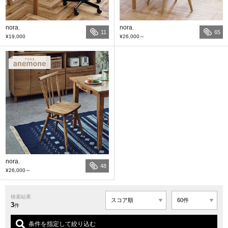
nora.
nora.
11
65
¥19,000
¥26,000
～
nora.
48
¥26,000
～
検索結果
3
件
条件を指定して絞り込む