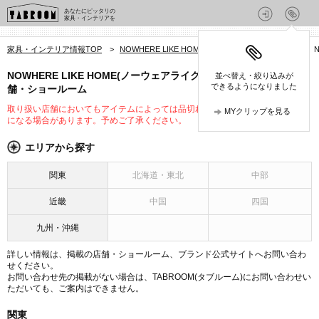
あなたにピッタリの
家具・インテリアを
家具・インテリア情報TOP
>
NOWHERE LIKE HOME(ノーウェアライクホーム)
>
NOWHERE LIKE HOME(ノーウェアライクホーム)の取り扱い店
並べ替え・絞り込みが
できるようになりました
舗・ショールーム
取り扱い店舗においてもアイテムによっては品切れや未入荷、取り扱いが変更
MYクリップを見る
になる場合があります。予めご了承ください。
エリアから探す
関東
北海道・東北
中部
近畿
中国
四国
九州・沖縄
詳しい情報は、掲載の店舗・ショールーム、ブランド公式サイトへお問い合わ
せください。
お問い合わせ先の掲載がない場合は、TABROOM(タブルーム)にお問い合わせい
ただいても、ご案内はできません。
関東