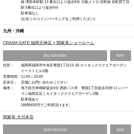
線 堺筋本町駅 13 番出口より徒歩8分 大阪メトロ 谷町線 谷町四丁目
駅 6番出口より徒歩8分
駐車場なし
(お近くのコインパーキングをご利用ください)
九州・沖縄
CRASH GATE 福岡天神店 × 関家具ショールーム
092-409-9485
MAP
住所：
福岡県福岡市中央区警固1丁目15-38 カイタックスクエアガーデン
イーストビル2階
営業時間：
11:00～20:00
定休日：
店舗にお問い合わせください
備考：
地下鉄天神南駅徒歩9分 西鉄バス停 警固1丁目徒歩30秒 ロンハー
マン福岡店近くカイタックスクエアガーデン2階
駐車場あり
1時間400円でご利用頂けます。
関家具 大川本店
0944-88-0108
MAP