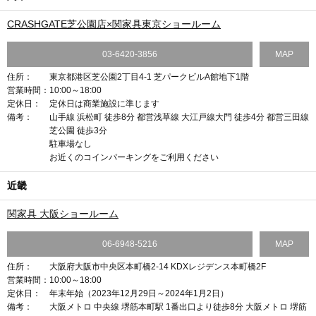
CRASHGATE芝公園店×関家具東京ショールーム
03-6420-3856
MAP
住所：
東京都港区芝公園2丁目4-1 芝パークビルA館地下1階
営業時間：
10:00～18:00
定休日：
定休日は商業施設に準じます
備考：
山手線 浜松町 徒歩8分 都営浅草線 大江戸線大門 徒歩4分 都営三田線
芝公園 徒歩3分
駐車場なし
お近くのコインパーキングをご利用ください
近畿
関家具 大阪ショールーム
06-6948-5216
MAP
住所：
大阪府大阪市中央区本町橋2-14 KDXレジデンス本町橋2F
営業時間：
10:00～18:00
定休日：
年末年始（2023年12月29日～2024年1月2日）
備考：
大阪メトロ 中央線 堺筋本町駅 1番出口より徒歩8分 大阪メトロ 堺筋