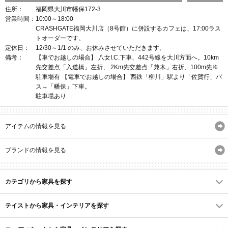
住所：
福岡県大川市幡保172-3
営業時間：
10:00～18:00
CRASHGATE福岡大川店（8号館）に併設するカフェは、17:00ラス
トオーダーです。
定休日：
12/30～1/1 のみ、お休みさせていただきます。
備考：
【車でお越しの場合】 八女I.C.下車、442号線を大川方面へ。10km
先交差点「入道橋」左折、 2Km先交差点「兼木」右折、100m先※
駐車場有 【電車でお越しの場合】 西鉄「柳川」駅より「佐賀行」バ
ス→「幡保」下車。
駐車場あり
アイテムの情報を見る
ブランドの情報を見る
カテゴリから家具を探す
テイストから家具・インテリアを探す