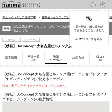
あなたにピッタリの
家具・インテリアを
家具・インテリア情報TOP
>
家具屋・インテリアショップを探す
>
愛知県
>
名
この店舗は移転しました。このページは移転前の情報です。移転先の情
並べ替え・絞り込みが
移転
報は
こちら
。
できるようになりました
MYクリップを見る
販売店
ショールーム
【移転】BoConcept 大名古屋ビルヂング店
画像一覧
地図
口コミ
基本情報
お知らせ
クーポン
(10)
(0)
【移転】BoConcept 大名古屋ビルヂング店(ボーコンセプト ダイナ
ゴヤビルヂングテン)
で使えるクーポン
現在ご利用いただけるクーポンはございません。
【移転】BoConcept 大名古屋ビルヂング店(ボーコンセプト ダイナ
ゴヤビルヂングテン)
の住所情報