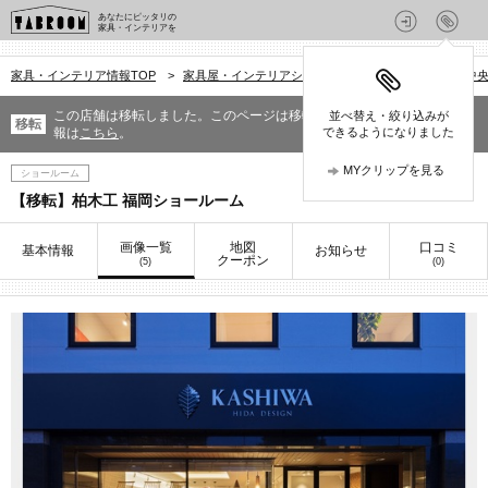
あなたにピッタリの
家具・インテリアを
家具・インテリア情報TOP
>
家具屋・インテリアショップを探す
>
福岡県
>
中
この店舗は移転しました。このページは移転前の情報です。移転先の情
並べ替え・絞り込みが
移転
報は
こちら
。
できるようになりました
MYクリップを見る
ショールーム
【移転】柏木工 福岡ショールーム
画像一覧
地図
口コミ
基本情報
お知らせ
クーポン
(5)
(0)