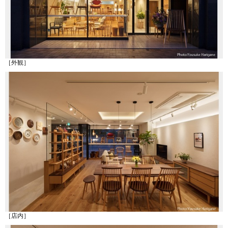
［外観］
［店内］