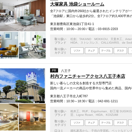
大塚家具 池袋ショールーム
全7フロアに国内外260社から厳選されたインテリアが
「池袋駅」東口から徒歩約2分。全7フロア約3,400平
東京都豊島区東池袋1丁目41-1
営業時間：10:00～20:00 / 電話：03-6915-2203
取り扱い
松創
、
TAKANO MOKKOU
、
天童木工
、
Arte
ブランド
HIDA
、
ストレスレス
、
CALLIGARIS
、
de Sed
取り扱い
カテゴリ
PR
八王子
村内ファニチャーアクセス八王子本店
新しい暮らしの文化を創造する大型専門店
国内一流メーカーの商品や世界中から集めた商品、国内
東京都八王子市左入町787
営業時間：10:30～18:30 / 電話：042-691-1211
取り扱い
柏木工
、
RUF
、
Ergohuman
、
杉工場 SUGIKO
ブランド
芸
、
Ligne Roset
、
HIDA
、
KOIZUMI
取り扱い
カテゴリ
口コミ
婚礼家具から、子供の学習机、ベットなど い