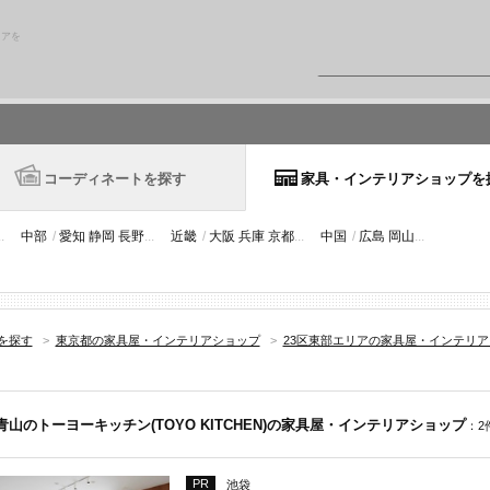
リアを
コーディネートを探す
家具・インテリアショップを
..
中部
/
愛知
静岡
長野
...
近畿
/
大阪
兵庫
京都
...
中国
/
広島
岡山
...
を探す
>
東京都の家具屋・インテリアショップ
>
23区東部エリアの家具屋・インテリ
青山のトーヨーキッチン(TOYO KITCHEN)の家具屋・インテリアショップ
：2
PR
池袋