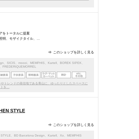
アをトータルに提案
照明、モザイクタイル、…
このショップを詳しく見る
ign
、
SICIS
、
moooi
、
MEMPHIS
、
Kartell
、BOREK SIPEK、
JA、FREDERIQUEMORREL
ァッションやトレンドの発信地である青山に、ゆったりとしたスペースに
ートを…
HEN STYLE
このショップを詳しく見る
 STYLE
、
BD Barcelona Design
、
Kartell
、
Xo
、
MEMPHIS