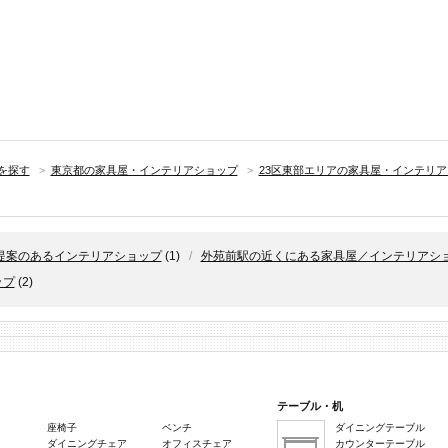
を探す
>
東京都の家具屋・インテリアショップ
>
23区東部エリアの家具屋・インテリ
提案のあるインテリアショップ
(1)
/
外苑前駅の近くにある家具屋／インテリアシ
ップ
(2)
テーブル・机
座椅子
ベンチ
ダイニングテーブル
ダイニングチェア
オフィスチェア
カウンターテーブル