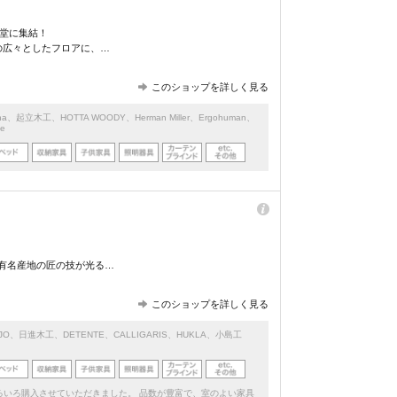
⼀堂に集結！
米の広々としたフロアに、…
このショップを詳しく見る
na
、
起立木工
、
HOTTA WOODY
、
Herman Miller
、
Ergohuman
、
e
有名産地の匠の技が光る…
このショップを詳しく見る
JO
、
日進木工
、
DETENTE
、
CALLIGARIS
、
HUKLA
、
小島工
ろいろ購入させていただきました。 品数が豊富で、室のよい家具