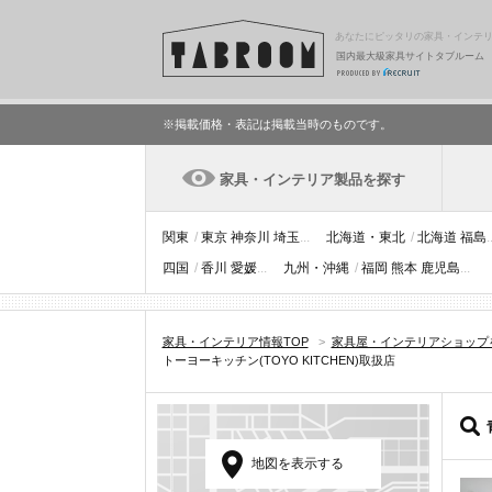
あなたにピッタリの家具・インテ
国内最大級家具サイトタブルーム
※掲載価格・表記は掲載当時のものです。
家具・インテリア製品を探す
関東
/
東京
神奈川
埼玉
...
北海道・東北
/
北海道
福島
.
四国
/
香川
愛媛
...
九州・沖縄
/
福岡
熊本
鹿児島
...
家具・インテリア情報TOP
>
家具屋・インテリアショップ
トーヨーキッチン(TOYO KITCHEN)取扱店
地図を表示する