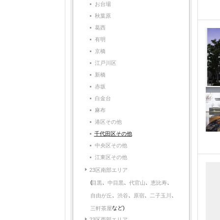
お台場
秋葉原
葛西
有明
京橋
江戸川区
新橋
赤坂
白金台
麻布
港区その他
千代田区その他
中央区その他
江東区その他
23区南部エリア
(
、
、
、
、
中目黒
代官山
恵比寿
目黒
、
、
、
、
自由が丘
渋谷
原宿
二子玉川
など)
三軒茶屋
23区西部エリア