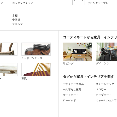
ェア
ロッキングチェア
リビングテーブル
本棚
食器棚
シェルフ
コーディネートから家具・インテ
ミッドセンチュリー
リビング
ダイニング
タグから家具・インテリアを探す
ー
和風
デザイナーズ家具
スチールラック
一人暮らし家具
ドロワー
サイドボード
カップボード
ローベッド
ウォールシェルフ