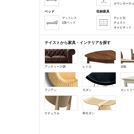
カウンターチ
ベッド
収納家具
マットレス
テレビ台
2段ベッド
チェスト
キャビネット
テイストから家具・インテリアを探す
アンティーク調
レトロ
北欧
アジアン
モダン
カントリ
ナチュラル
和モダン