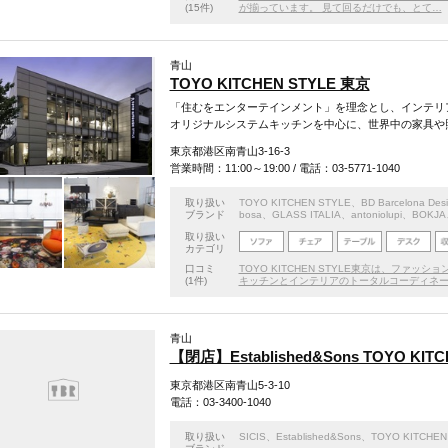
(15件)
が揃っています。 見て回るだけでも、とて…
青山
TOYO KITCHEN STYLE 東京
「住むをエンターテインメント」を理念とし、インテリ
オリジナルシステムキッチンを中心に、世界中の家具や
東京都港区南青山3-16-3
営業時間：11:00～19:00 / 電話：03-5771-1040
取り扱い
TOYO KITCHEN STYLE
、
BD Barcelona Des
ブランド
bosa、GLASS ITALIA、antoniolupi、BOK
取り扱い
カテゴリ
口コミ
TOYO KITCHEN STYLE東京は、フ
(1件)
キッチンとインテリアのトータルコーディネ
青山
【閉店】Established&Sons TOYO KITC
東京都港区南青山5-3-10
電話：03-3400-1040
取り扱い
SICIS
、
Established&Sons
、
TOYO KITCHEN