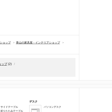
アショップ
>
青山の家具屋・インテリアショップ
>
ョップ
(2)
/
デスク
サイドテーブル
パソコンデスク
折りたたみテーブル