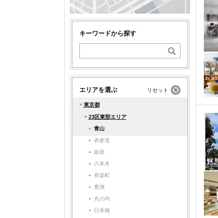
キーワードから探す
エリアを選ぶ
リセット
東京都
23区東部エリア
青山
表参道
銀座
六本木
有楽町
豊洲
丸の内
日本橋