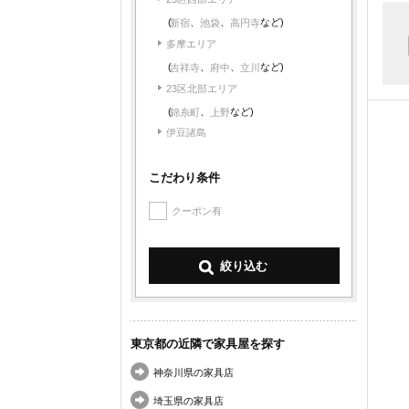
(
、
、
など)
池袋
高円寺
新宿
多摩エリア
(
、
、
など)
府中
立川
吉祥寺
23区北部エリア
(
、
など)
上野
錦糸町
伊豆諸島
こだわり条件
クーポン有
東京都の近隣で家具屋を探す
神奈川県の家具店
埼玉県の家具店