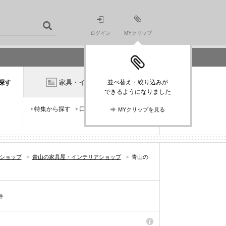
ログイン
MYクリップ
探す
家具・インテリアニュース
並べ替え・絞り込みが
できるようになりました
特集から探す
口コミから探す
MYクリップを見る
アショップ
>
青山の家具屋・インテリアショップ
>
青山の
件