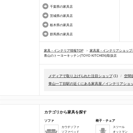
千葉県の家具店
茨城県の家具店
栃木県の家具店
群馬県の家具店
家具・インテリア情報TOP
>
家具屋・インテリアショップ
青山のトーヨーキッチン(TOYO KITCHEN)取扱店
メディアで取り上げられた注目ショップ
(1)
/
空間
青山一丁目駅の近くにある家具屋／インテリアショ
カテゴリから家具を探す
ソファ
椅子・チェア
カウチソファ
スツール
ソファベッド
オットマン