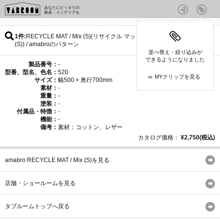
あなたにピッタリの
家具・インテリアを
1件
RECYCLE MAT / Mix (S)(リサイクル マット / ミックス
(S)) / amabroのパターン
並べ替え・絞り込みが
できるようになりました
製品番号：
-
型番、型名、色名：
520
MYクリップを見る
サイズ：
幅500 × 奥行700mm
素材：
-
重量：
-
塗装：
-
付属品・特徴：
-
機能：
-
備考：
素材：コットン、レザー
カタログ価格：
¥2,750(税込)
amabro RECYCLE MAT / Mix (S)を見る
店舗・ショールームを見る
タブルームトップへ戻る