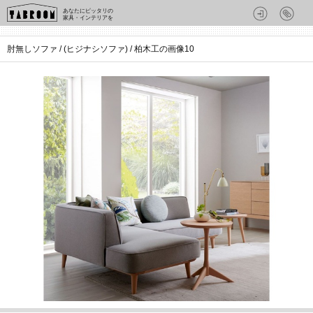
あなたにピッタリの
家具・インテリアを
肘無しソファ / (ヒジナシソファ) / 柏木工の画像10