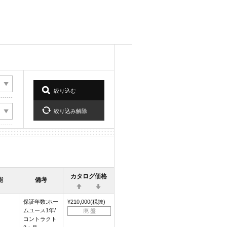
カタログ価格
能
備考
保証年数:ホー
¥210,000(税抜)
ムユース1年/
廃 盤
コントラクト