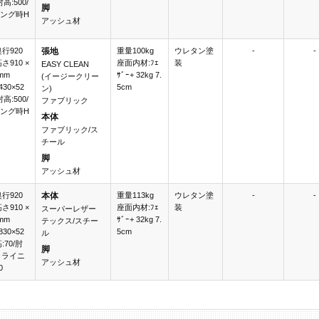
肘高:500/
脚
ング時H
アッシュ材
奥行920
張地
重量100kg
ウレタン塗
-
-
高さ910 ×
座面内材:ﾌｪ
装
EASY CLEAN
mm
ｻﾞｰ+ 32kg 7.
(イージークリー
30×52
5cm
ン)
肘高:500/
ファブリック
ング時H
本体
ファブリック/ス
チール
脚
アッシュ材
奥行920
本体
重量113kg
ウレタン塗
-
-
高さ910 ×
座面内材:ﾌｪ
装
スーパーレザー
mm
ｻﾞｰ+ 32kg 7.
テックス/スチー
30×52
5cm
ル
高:70/肘
脚
リクライニ
アッシュ材
0