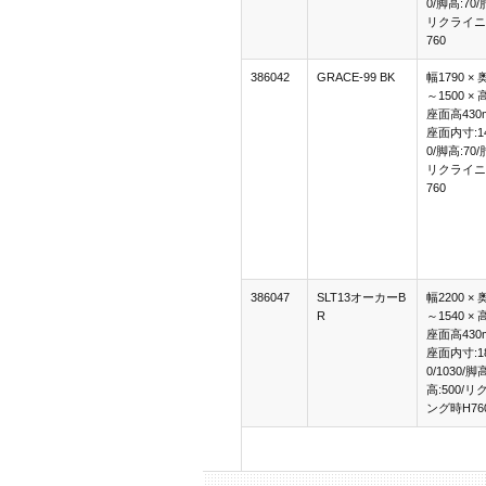
0/脚高:70/
リクライニ
760
386042
GRACE-99 BK
幅1790 × 
～1500 × 
座面高430
座面内寸:14
0/脚高:70/
リクライニ
760
386047
SLT13オーカーB
幅2200 × 
R
～1540 × 
座面高430
座面内寸:18
0/1030/脚
高:500/
ング時H76