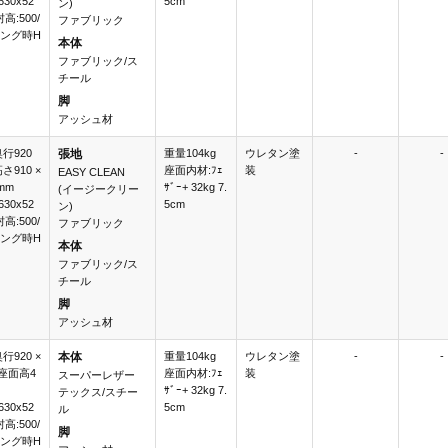
30x52
5cm
ン)
肘高:500/
ファブリック
ング時H
本体
ファブリック/ス
チール
脚
アッシュ材
奥行920
張地
重量104kg
ウレタン塗
-
-
高さ910 ×
座面内材:ﾌｪ
装
EASY CLEAN
mm
ｻﾞｰ+ 32kg 7.
(イージークリー
30x52
5cm
ン)
肘高:500/
ファブリック
ング時H
本体
ファブリック/ス
チール
脚
アッシュ材
奥行920 ×
本体
重量104kg
ウレタン塗
-
-
 座面高4
座面内材:ﾌｪ
装
スーパーレザー
ｻﾞｰ+ 32kg 7.
テックス/スチー
30x52
5cm
ル
肘高:500/
脚
ング時H