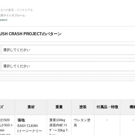
ッタリの家具・インテリアを
家具サイトタブルーム
SH CRASH PROJECTのパターン
ズ
素材
重量
塗装
付属品・特徴
機
奥行920
張地
重量104kg
ウレタン塗
-
-
高さ910 ×
座面内材:ﾌｪ
装
EASY CLEAN
mm
ｻﾞｰ+ 32kg 7.
(イージークリー