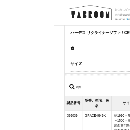
あなたにピ
国内最大級
ハーデス リクライナーソファ / CRU
色
サイズ
8件
型番、型名、色
製品番号
サイ
名
386039
GRACE-99 BK
幅1990 × 
～1500 × 
座面高430