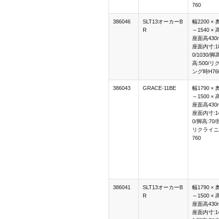
760
386046
SLT13オーカーB
幅2200 × 
R
～1540 × 
座面高430
座面内寸:18
0/1030/脚
高:500/
ング時H76
386043
GRACE-11BE
幅1790 × 
～1500 × 
座面高430
座面内寸:14
0/脚高:70/
リクライニ
760
386041
SLT13オーカーB
幅1790 × 
R
～1500 × 
座面高430
座面内寸:14