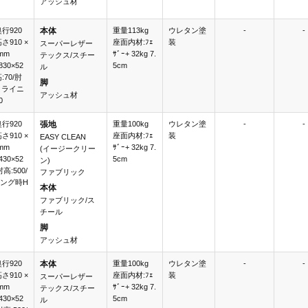
アッシュ材
奥行920
本体
重量113kg
ウレタン塗
-
-
高さ910 ×
座面内材:ﾌｪ
装
スーパーレザー
mm
ｻﾞｰ+ 32kg 7.
テックス/スチー
30×52
5cm
ル
高:70/肘
脚
リクライニ
アッシュ材
0
奥行920
張地
重量100kg
ウレタン塗
-
-
高さ910 ×
座面内材:ﾌｪ
装
EASY CLEAN
mm
ｻﾞｰ+ 32kg 7.
(イージークリー
30×52
5cm
ン)
肘高:500/
ファブリック
ング時H
本体
ファブリック/ス
チール
脚
アッシュ材
奥行920
本体
重量100kg
ウレタン塗
-
-
高さ910 ×
座面内材:ﾌｪ
装
スーパーレザー
mm
ｻﾞｰ+ 32kg 7.
テックス/スチー
30×52
5cm
ル