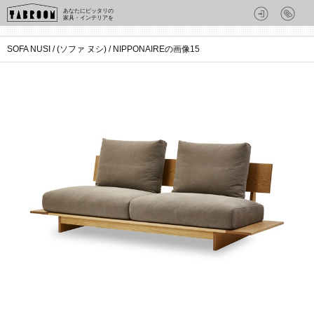
あなたにピッタリの
家具・インテリアを
SOFA NUSI / (ソファ ヌシ) / NIPPONAIREの画像15