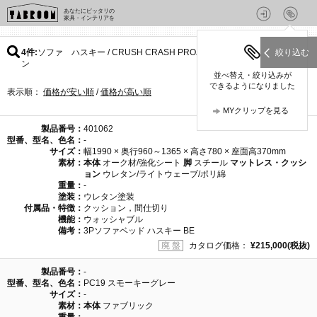
あなたにピッタリの
家具・インテリアを
4件
ソファ ハスキー / CRUSH CRASH PROJECTのパター
絞り込む
ン
並べ替え・絞り込みが
できるようになりました
表示順：
価格が安い順
/
価格が高い順
MYクリップを見る
製品番号：
401062
型番、型名、色名：
-
サイズ：
幅1990 × 奥行960～1365 × 高さ780 × 座面高370mm
素材：
本体
オーク材/強化シート
脚
スチール
マットレス・クッシ
ョン
ウレタン/ライトウェーブ/ポリ綿
重量：
-
塗装：
ウレタン塗装
付属品・特徴：
クッション，間仕切り
機能：
ウォッシャブル
備考：
3Pソファベッド ハスキー BE
廃 盤
カタログ価格：
¥215,000(税抜)
製品番号：
-
型番、型名、色名：
PC19 スモーキーグレー
サイズ：
-
素材：
本体
ファブリック