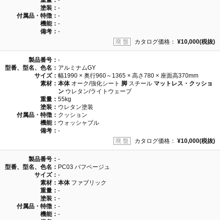
重量：
-
塗装：
-
付属品・特徴：
-
機能：
-
備考：
-
廃 盤
カタログ価格：
¥10,000(税抜)
製品番号：
-
型番、型名、色名：
アルミナムGY
サイズ：
幅1990 × 奥行960～1365 × 高さ780 × 座面高370mm
素材：
本体
オーク/強化シート
脚
スチール
マットレス・クッショ
ン
ウレタン/ライトウェーブ
重量：
55kg
塗装：
ウレタン塗装
付属品・特徴：
クッション
機能：
ウォッシャブル
備考：
-
廃 盤
カタログ価格：
¥10,000(税抜)
製品番号：
-
型番、型名、色名：
PC03 バフベージュ
サイズ：
-
素材：
本体
ファブリック
重量：
-
塗装：
-
付属品・特徴：
-
機能：
-