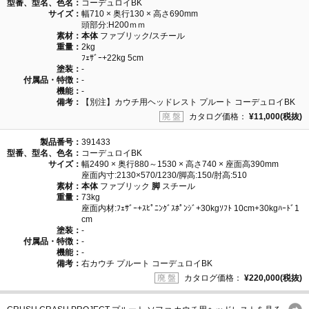
型番、型名、色名：
コーデュロイBK
サイズ：
幅710 × 奥行130 × 高さ690mm
頭部分:H200ｍｍ
素材：
本体
ファブリック/スチール
重量：
2kg
ﾌｪｻﾞｰ+22kg 5cm
塗装：
-
付属品・特徴：
-
機能：
-
備考：
【別注】カウチ用ヘッドレスト プルート コーデュロイBK
廃 盤
カタログ価格：
¥11,000(税抜)
製品番号：
391433
型番、型名、色名：
コーデュロイBK
サイズ：
幅2490 × 奥行880～1530 × 高さ740 × 座面高390mm
座面内寸:2130×570/1230/脚高:150/肘高:510
素材：
本体
ファブリック
脚
スチール
重量：
73kg
座面内材:ﾌｪｻﾞｰ+ｽﾋﾟﾆﾝｸﾞｽﾎﾟﾝｼﾞ+30kgｿﾌﾄ 10cm+30kgﾊｰﾄﾞ1
cm
塗装：
-
付属品・特徴：
-
機能：
-
備考：
右カウチ プルート コーデュロイBK
廃 盤
カタログ価格：
¥220,000(税抜)