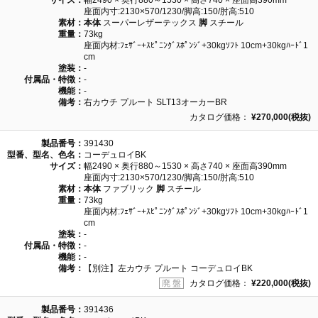
サイズ：
幅2490 × 奥行880～1530 × 高さ740 × 座面高390mm
座面内寸:2130×570/1230/脚高:150/肘高:510
素材：
本体
スーパーレザーテックス
脚
スチール
重量：
73kg
座面内材:ﾌｪｻﾞｰ+ｽﾋﾟﾆﾝｸﾞｽﾎﾟﾝｼﾞ+30kgｿﾌﾄ 10cm+30kgﾊｰﾄﾞ1
cm
塗装：
-
付属品・特徴：
-
機能：
-
備考：
右カウチ プルート SLT13オーカーBR
カタログ価格：
¥270,000(税抜)
製品番号：
391430
型番、型名、色名：
コーデュロイBK
サイズ：
幅2490 × 奥行880～1530 × 高さ740 × 座面高390mm
座面内寸:2130×570/1230/脚高:150/肘高:510
素材：
本体
ファブリック
脚
スチール
重量：
73kg
座面内材:ﾌｪｻﾞｰ+ｽﾋﾟﾆﾝｸﾞｽﾎﾟﾝｼﾞ+30kgｿﾌﾄ 10cm+30kgﾊｰﾄﾞ1
cm
塗装：
-
付属品・特徴：
-
機能：
-
備考：
【別注】左カウチ プルート コーデュロイBK
廃 盤
カタログ価格：
¥220,000(税抜)
製品番号：
391436