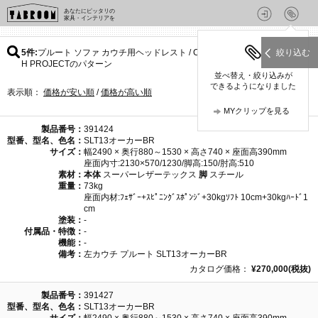
あなたにピッタリの
家具・インテリアを
5件
プルート ソファ カウチ用ヘッドレスト / CRUSH CRAS
絞り込む
H PROJECTのパターン
並べ替え・絞り込みが
できるようになりました
表示順：
価格が安い順
/
価格が高い順
MYクリップを見る
製品番号：
391424
型番、型名、色名：
SLT13オーカーBR
サイズ：
幅2490 × 奥行880～1530 × 高さ740 × 座面高390mm
座面内寸:2130×570/1230/脚高:150/肘高:510
素材：
本体
スーパーレザーテックス
脚
スチール
重量：
73kg
座面内材:ﾌｪｻﾞｰ+ｽﾋﾟﾆﾝｸﾞｽﾎﾟﾝｼﾞ+30kgｿﾌﾄ 10cm+30kgﾊｰﾄﾞ1
cm
塗装：
-
付属品・特徴：
-
機能：
-
備考：
左カウチ プルート SLT13オーカーBR
カタログ価格：
¥270,000(税抜)
製品番号：
391427
型番、型名、色名：
SLT13オーカーBR