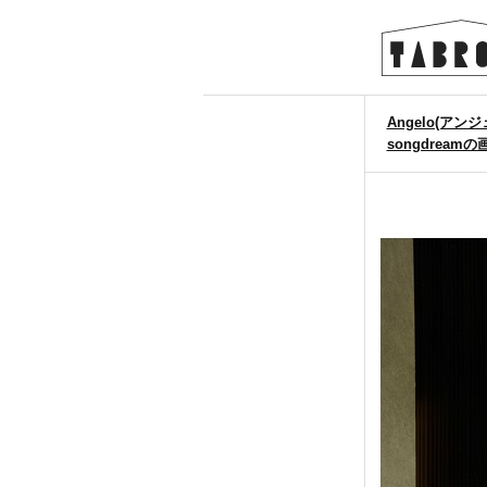
Angelo(アン
songdreamの