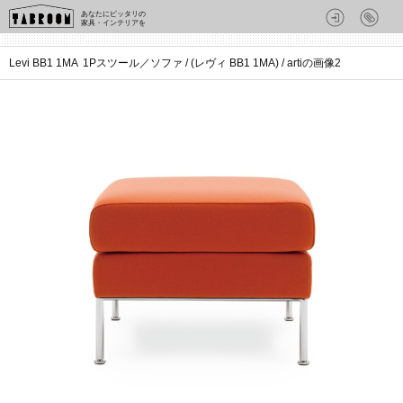
あなたにピッタリの
家具・インテリアを
Levi BB1 1MA 1Pスツール／ソファ / (レヴィ BB1 1MA) / artiの画像2