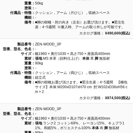
重量：
50kg
塗装：
-
付属品・特徴：
クッション，アーム（片ひじ），収納スペース
機能：
-
備考：
■脚の樹種・肘の向き（左右）お選び頂けます。■受注生
産：4~5週間 ※搬入時、アームの取り外しが可能です。
カタログ価格：
¥490,600(税込)
製品番号：
ZEN-WOOD_3P
型番、型名、色名：
-
サイズ：
幅1960 × 奥行1030 × 高さ750 × 座面高400mm
素材：
張地
MS 本革（顔料仕上げ）
本体
革
脚
無垢材
重量：
90kg
塗装：
-
付属品・特徴：
クッション，アーム（両ひじ），収納スペース
機能：
組立式
備考：
■脚の樹種お選び頂けます。■受注生産：4~5週間 【梱包
サイズ】本体:W200xD107xH70 cm 肘:W102xD36xH56 c
m × 2
カタログ価格：
¥874,500(税込)
製品番号：
ZEN-WOOD_3P
型番、型名、色名：
-
サイズ：
幅1960 × 奥行1030 × 高さ750 × 座面高400mm
素材：
張地
ランク2 コットン69%、 レーヨン15%、キュプラ1
1%、和紙5%，ポリエステル100%
本体
布
脚
無垢材
重量：
90kg