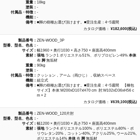
重量：
18kg
塗装：
-
付属品・特徴：
-
機能：
-
備考：
■脚の樹種お選び頂けます。■受注生産：4~5週間
カタログ価格：
¥182,600(税込)
製品番号：
ZEN-WOOD_3P
型番、型名、色名：
-
サイズ：
幅1960 × 奥行1030 × 高さ750 × 座面高400mm
素材：
張地
ランク1 ポリエステル51%、ポリプロピレン49%
本体
布
脚
無垢材
重量：
90kg
塗装：
-
付属品・特徴：
クッション，アーム（両ひじ），収納スペース
機能：
組立式
備考：
■脚の樹種お選び頂けます。■受注生産：4~5週間 【梱包
サイズ】本体:W200xD107xH70 cm 肘:W102xD36xH56 c
m × 2
カタログ価格：
¥639,100(税込)
製品番号：
ZEN-WOOD_120片肘
型番、型名、色名：
-
サイズ：
幅1200 × 奥行1030 × 高さ750 × 座面高400mm
素材：
張地
ランク4 ポリエステル100%，ポリエステル80%・ポ
リウレタン20%，コットン40%, アクリル25%, ウール21%,
ポリエステル14%
本体
布
脚
無垢材