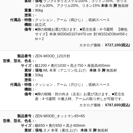
素材：
張地
ランク3 ポリエステル100%，コットン35%、ポリエ
ステル30%、アクリル20%、リネン15%
本体
布
脚
無垢材
重量：
90kg
塗装：
-
付属品・特徴：
クッション，アーム（両ひじ），収納スペース
機能：
組立式
備考：
■脚の樹種お選び頂けます。■受注生産：4~5週間 【梱包
サイズ】本体:W200xD107xH70 cm 肘:W102xD36xH56 c
m × 2
カタログ価格：
¥727,100(税込)
製品番号：
ZEN-WOOD_120片肘
型番、型名、色名：
-
サイズ：
幅1200 × 奥行1030 × 高さ750 × 座面高400mm
素材：
張地
WL 本革（アニリン仕上げ）
本体
革
脚
無垢材
重量：
50kg
塗装：
-
付属品・特徴：
クッション，アーム（片ひじ），収納スペース
機能：
-
備考：
■脚の樹種・肘の向き（左右）お選び頂けます。■受注生
産：4~5週間 ※搬入時、アームの取り外しが可能です。
カタログ価格：
¥787,600(税込)
製品番号：
ZEN-WOOD_オットマン65×65
型番、型名、色名：
-
サイズ：
幅650 × 奥行650 × 高さ400mm
素材：
張地
ヌメ 本革（素仕上げ）
本体
革
脚
無垢材