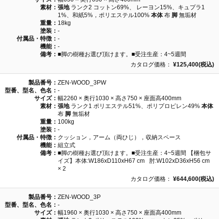
素材：
張地
ランク2 コットン69%、 レーヨン15%、キュプラ1
1%、和紙5%，ポリエステル100%
本体
布
脚
無垢材
重量：
18kg
塗装：
-
付属品・特徴：
-
機能：
-
備考：
■脚の樹種お選び頂けます。■受注生産：4~5週間
カタログ価格：
¥125,400(税込)
製品番号：
ZEN-WOOD_3PW
型番、型名、色名：
-
サイズ：
幅2260 × 奥行1030 × 高さ750 × 座面高400mm
素材：
張地
ランク1 ポリエステル51%、ポリプロピレン49%
本体
布
脚
無垢材
重量：
100kg
塗装：
-
付属品・特徴：
クッション，アーム（両ひじ），収納スペース
機能：
組立式
備考：
■脚の樹種お選び頂けます。■受注生産：4~5週間 【梱包サ
イズ】本体:W186xD110xH67 cm 肘:W102xD36xH56 cm
× 2
カタログ価格：
¥644,600(税込)
製品番号：
ZEN-WOOD_3P
型番、型名、色名：
-
サイズ：
幅1960 × 奥行1030 × 高さ750 × 座面高400mm