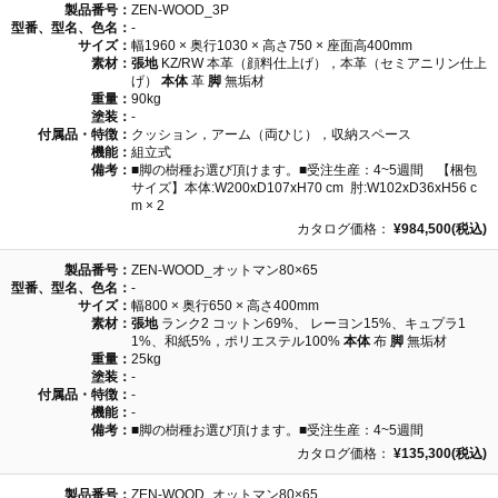
製品番号：
ZEN-WOOD_3P
型番、型名、色名：
-
サイズ：
幅1960 × 奥行1030 × 高さ750 × 座面高400mm
素材：
張地
KZ/RW 本革（顔料仕上げ），本革（セミアニリン仕上
げ）
本体
革
脚
無垢材
重量：
90kg
塗装：
-
付属品・特徴：
クッション，アーム（両ひじ），収納スペース
機能：
組立式
備考：
■脚の樹種お選び頂けます。■受注生産：4~5週間 【梱包
サイズ】本体:W200xD107xH70 cm 肘:W102xD36xH56 c
m × 2
カタログ価格：
¥984,500(税込)
製品番号：
ZEN-WOOD_オットマン80×65
型番、型名、色名：
-
サイズ：
幅800 × 奥行650 × 高さ400mm
素材：
張地
ランク2 コットン69%、 レーヨン15%、キュプラ1
1%、和紙5%，ポリエステル100%
本体
布
脚
無垢材
重量：
25kg
塗装：
-
付属品・特徴：
-
機能：
-
備考：
■脚の樹種お選び頂けます。■受注生産：4~5週間
カタログ価格：
¥135,300(税込)
製品番号：
ZEN-WOOD_オットマン80×65