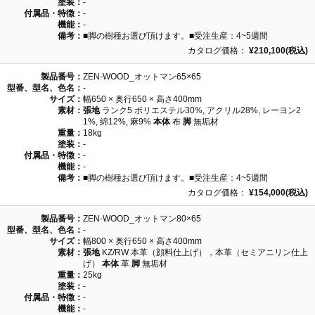
塗装：
-
付属品・特徴：
-
機能：
-
備考：
■脚の樹種お選び頂けます。■受注生産：4~5週間
カタログ価格：
¥210,100(税込)
製品番号：
ZEN-WOOD_オットマン65×65
型番、型名、色名：
-
サイズ：
幅650 × 奥行650 × 高さ400mm
素材：
張地
ランク5 ポリエステル30%, アクリル28%, レーヨン2
1%, 綿12%, 麻9%
本体
布
脚
無垢材
重量：
18kg
塗装：
-
付属品・特徴：
-
機能：
-
備考：
■脚の樹種お選び頂けます。■受注生産：4~5週間
カタログ価格：
¥154,000(税込)
製品番号：
ZEN-WOOD_オットマン80×65
型番、型名、色名：
-
サイズ：
幅800 × 奥行650 × 高さ400mm
素材：
張地
KZ/RW 本革（顔料仕上げ），本革（セミアニリン仕上
げ）
本体
革
脚
無垢材
重量：
25kg
塗装：
-
付属品・特徴：
-
機能：
-