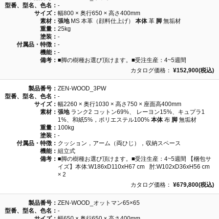
型番、型名、色名：
-
サイズ：
幅800 × 奥行650 × 高さ400mm
素材：
張地
MS 本革（顔料仕上げ）
本体
革
脚
無垢材
重量：
25kg
塗装：
-
付属品・特徴：
-
機能：
-
備考：
■脚の樹種お選び頂けます。■受注生産：4~5週間
カタログ価格：
¥152,900(税込)
製品番号：
ZEN-WOOD_3PW
型番、型名、色名：
-
サイズ：
幅2260 × 奥行1030 × 高さ750 × 座面高400mm
素材：
張地
ランク2 コットン69%、 レーヨン15%、キュプラ1
1%、和紙5%，ポリエステル100%
本体
布
脚
無垢材
重量：
100kg
塗装：
-
付属品・特徴：
クッション，アーム（両ひじ），収納スペース
機能：
組立式
備考：
■脚の樹種お選び頂けます。■受注生産：4~5週間 【梱包サ
イズ】本体:W186xD110xH67 cm 肘:W102xD36xH56 cm
× 2
カタログ価格：
¥679,800(税込)
製品番号：
ZEN-WOOD_オットマン65×65
型番、型名、色名：
-
サイズ：
幅650 × 奥行650 × 高さ400mm