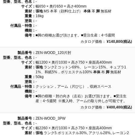
型番、型名、色名：
-
サイズ：
幅650 × 奥行650 × 高さ400mm
素材：
張地
MS 本革（顔料仕上げ）
本体
革
脚
無垢材
重量：
18kg
塗装：
-
付属品・特徴：
-
機能：
-
備考：
■脚の樹種お選び頂けます。■受注生産：4~5週間
カタログ価格：
¥140,800(税込)
製品番号：
ZEN-WOOD_120片肘
型番、型名、色名：
-
サイズ：
幅1200 × 奥行1030 × 高さ750 × 座面高400mm
素材：
張地
ランク2 コットン69%、 レーヨン15%、キュプラ1
1%、和紙5%，ポリエステル100%
本体
布
脚
無垢材
重量：
50kg
塗装：
-
付属品・特徴：
クッション，アーム（片ひじ），収納スペース
機能：
-
備考：
■脚の樹種・肘の向き（左右）お選び頂けます。■受注生
産：4~5週間 ※搬入時、アームの取り外しが可能です。
カタログ価格：
¥400,400(税込)
製品番号：
ZEN-WOOD_3PW
型番、型名、色名：
-
サイズ：
幅2260 × 奥行1030 × 高さ750 × 座面高400mm
素材：
張地
ランク5 ポリエステル30%, アクリル28%, レーヨン2