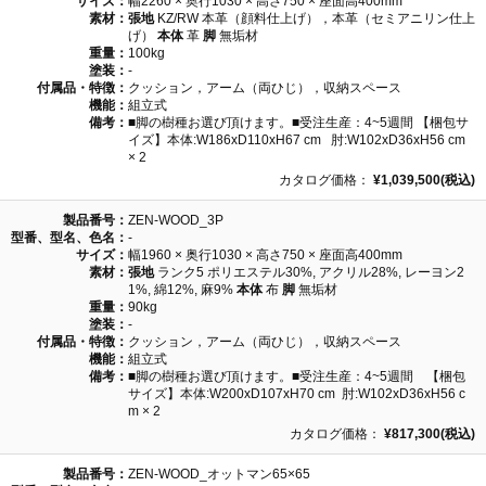
サイズ：
幅2260 × 奥行1030 × 高さ750 × 座面高400mm
素材：
張地
KZ/RW 本革（顔料仕上げ），本革（セミアニリン仕上
げ）
本体
革
脚
無垢材
重量：
100kg
塗装：
-
付属品・特徴：
クッション，アーム（両ひじ），収納スペース
機能：
組立式
備考：
■脚の樹種お選び頂けます。■受注生産：4~5週間 【梱包サ
イズ】本体:W186xD110xH67 cm 肘:W102xD36xH56 cm
× 2
カタログ価格：
¥1,039,500(税込)
製品番号：
ZEN-WOOD_3P
型番、型名、色名：
-
サイズ：
幅1960 × 奥行1030 × 高さ750 × 座面高400mm
素材：
張地
ランク5 ポリエステル30%, アクリル28%, レーヨン2
1%, 綿12%, 麻9%
本体
布
脚
無垢材
重量：
90kg
塗装：
-
付属品・特徴：
クッション，アーム（両ひじ），収納スペース
機能：
組立式
備考：
■脚の樹種お選び頂けます。■受注生産：4~5週間 【梱包
サイズ】本体:W200xD107xH70 cm 肘:W102xD36xH56 c
m × 2
カタログ価格：
¥817,300(税込)
製品番号：
ZEN-WOOD_オットマン65×65