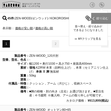
あなたにピッタリの
家具・インテリアを
45件
ZEN-WOOD(ゼンウッド) / KOKOROISHIのパターン
絞り込む
並べ替え・絞り込みが
表示順：
価格が安い順
/
価格が高い順
できるようになりました
MYクリップを見る
1
2
製品番号：
ZEN-WOOD_120片肘
型番、型名、色名：
-
サイズ：
幅1200 × 奥行1030 × 高さ750 × 座面高400mm
素材：
張地
KZ/RW 本革（顔料仕上げ），本革（セミアニリン仕上
げ）
本体
革
脚
無垢材
重量：
50kg
塗装：
-
付属品・特徴：
クッション，アーム（片ひじ），収納スペース
機能：
-
備考：
■脚の樹種・肘の向き（左右）お選び頂けます。■受注生
産：4~5週間 ※搬入時、アームの取り外しが可能です。
カタログ価格：
¥613,800(税込)
製品番号：
ZEN-WOOD_オットマン80×65