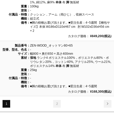
1%, 綿12%, 麻9%
本体
布
脚
無垢材
重量：
100kg
塗装：
-
付属品・特徴：
クッション，アーム（両ひじ），収納スペース
機能：
組立式
備考：
■脚の樹種お選び頂けます。■受注生産：4~5週間 【梱包サ
イズ】本体:W186xD110xH67 cm 肘:W102xD36xH56 cm
× 2
カタログ価格：
¥849,200(税込)
製品番号：
ZEN-WOOD_オットマン80×65
型番、型名、色名：
-
サイズ：
幅800 × 奥行650 × 高さ400mm
素材：
張地
ランク4 ポリエステル100%，ポリエステル80%・ポ
リウレタン20%，コットン40%, アクリル25%, ウール21%,
ポリエステル14%
本体
布
脚
無垢材
重量：
25kg
塗装：
-
付属品・特徴：
-
機能：
-
備考：
■脚の樹種お選び頂けます。■受注生産：4~5週間
カタログ価格：
¥168,300(税込)
1
2