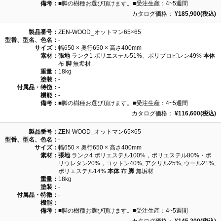
備考：
■脚の樹種お選び頂けます。■受注生産：4~5週間
カタログ価格：
¥185,900(税込)
製品番号：
ZEN-WOOD_オットマン65×65
型番、型名、色名：
-
サイズ：
幅650 × 奥行650 × 高さ400mm
素材：
張地
ランク1 ポリエステル51%、ポリプロピレン49%
本体
布
脚
無垢材
重量：
18kg
塗装：
-
付属品・特徴：
-
機能：
-
備考：
■脚の樹種お選び頂けます。■受注生産：4~5週間
カタログ価格：
¥116,600(税込)
製品番号：
ZEN-WOOD_オットマン65×65
型番、型名、色名：
-
サイズ：
幅650 × 奥行650 × 高さ400mm
素材：
張地
ランク4 ポリエステル100%，ポリエステル80%・ポ
リウレタン20%，コットン40%, アクリル25%, ウール21%,
ポリエステル14%
本体
布
脚
無垢材
重量：
18kg
塗装：
-
付属品・特徴：
-
機能：
-
備考：
■脚の樹種お選び頂けます。■受注生産：4~5週間