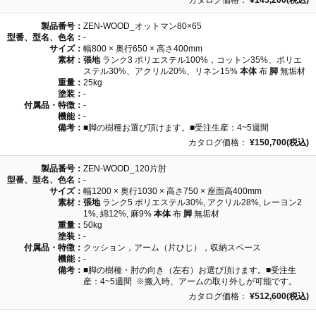
カタログ価格：
¥145,200(税込)
製品番号：
ZEN-WOOD_オットマン80×65
型番、型名、色名：
-
サイズ：
幅800 × 奥行650 × 高さ400mm
素材：
張地
ランク3 ポリエステル100%，コットン35%、ポリエ
ステル30%、アクリル20%、リネン15%
本体
布
脚
無垢材
重量：
25kg
塗装：
-
付属品・特徴：
-
機能：
-
備考：
■脚の樹種お選び頂けます。■受注生産：4~5週間
カタログ価格：
¥150,700(税込)
製品番号：
ZEN-WOOD_120片肘
型番、型名、色名：
-
サイズ：
幅1200 × 奥行1030 × 高さ750 × 座面高400mm
素材：
張地
ランク5 ポリエステル30%, アクリル28%, レーヨン2
1%, 綿12%, 麻9%
本体
布
脚
無垢材
重量：
50kg
塗装：
-
付属品・特徴：
クッション，アーム（片ひじ），収納スペース
機能：
-
備考：
■脚の樹種・肘の向き（左右）お選び頂けます。■受注生
産：4~5週間 ※搬入時、アームの取り外しが可能です。
カタログ価格：
¥512,600(税込)