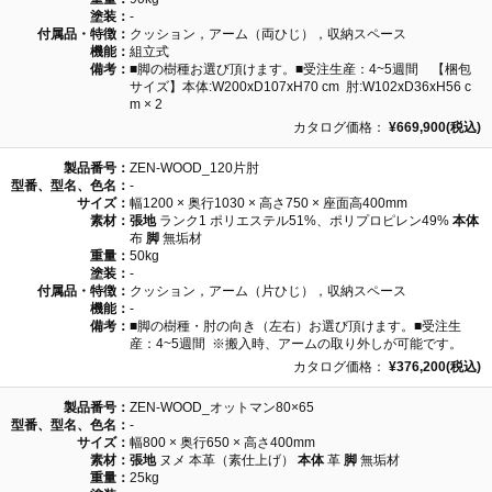
塗装：
-
付属品・特徴：
クッション，アーム（両ひじ），収納スペース
機能：
組立式
備考：
■脚の樹種お選び頂けます。■受注生産：4~5週間 【梱包
サイズ】本体:W200xD107xH70 cm 肘:W102xD36xH56 c
m × 2
カタログ価格：
¥669,900(税込)
製品番号：
ZEN-WOOD_120片肘
型番、型名、色名：
-
サイズ：
幅1200 × 奥行1030 × 高さ750 × 座面高400mm
素材：
張地
ランク1 ポリエステル51%、ポリプロピレン49%
本体
布
脚
無垢材
重量：
50kg
塗装：
-
付属品・特徴：
クッション，アーム（片ひじ），収納スペース
機能：
-
備考：
■脚の樹種・肘の向き（左右）お選び頂けます。■受注生
産：4~5週間 ※搬入時、アームの取り外しが可能です。
カタログ価格：
¥376,200(税込)
製品番号：
ZEN-WOOD_オットマン80×65
型番、型名、色名：
-
サイズ：
幅800 × 奥行650 × 高さ400mm
素材：
張地
ヌメ 本革（素仕上げ）
本体
革
脚
無垢材
重量：
25kg