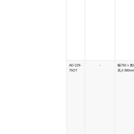
AD-229-
-
幅750 × 奥
75OT
高さ380m