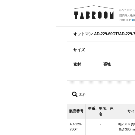
あなたにピ
国内最大級
オットマン AD-229-60OT/AD-229-
サイズ
素材
張地
21件
型番、型名、色
製品番号
サイ
名
AD-229-
-
幅750 × 奥
75OT
高さ380m