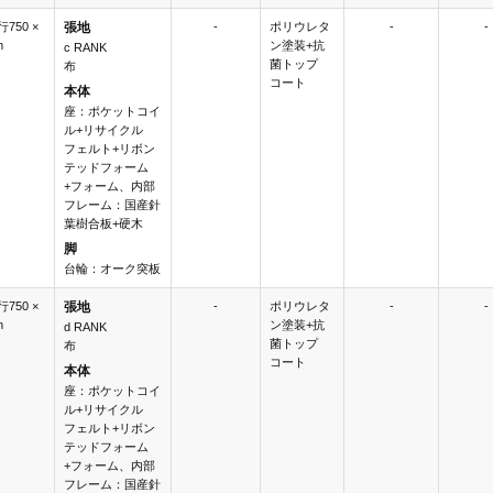
行750 ×
張地
-
ポリウレタ
-
-
m
ン塗装+抗
c RANK
菌トップ
布
コート
本体
座：ポケットコイ
ル+リサイクル
フェルト+リボン
テッドフォーム
+フォーム、内部
フレーム：国産針
葉樹合板+硬木
脚
台輪：オーク突板
行750 ×
張地
-
ポリウレタ
-
-
m
ン塗装+抗
d RANK
菌トップ
布
コート
本体
座：ポケットコイ
ル+リサイクル
フェルト+リボン
テッドフォーム
+フォーム、内部
フレーム：国産針