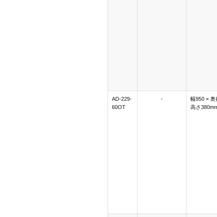
AD-229-
-
幅950 × 奥
60OT
高さ380m