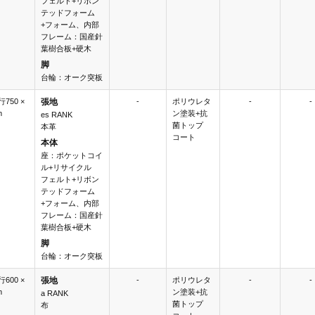
フェルト+リボン
テッドフォーム
+フォーム、内部
フレーム：国産針
葉樹合板+硬木
脚
台輪：オーク突板
行750 ×
張地
-
ポリウレタ
-
-
m
ン塗装+抗
es RANK
菌トップ
本革
コート
本体
座：ポケットコイ
ル+リサイクル
フェルト+リボン
テッドフォーム
+フォーム、内部
フレーム：国産針
葉樹合板+硬木
脚
台輪：オーク突板
行600 ×
張地
-
ポリウレタ
-
-
m
ン塗装+抗
a RANK
菌トップ
布