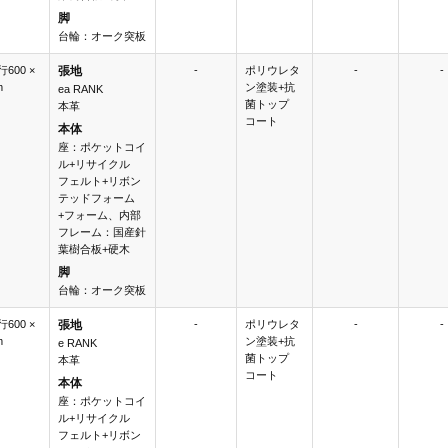
脚
台輪：オーク突板
行600 ×
張地
-
ポリウレタ
-
-
m
ン塗装+抗
ea RANK
菌トップ
本革
コート
本体
座：ポケットコイ
ル+リサイクル
フェルト+リボン
テッドフォーム
+フォーム、内部
フレーム：国産針
葉樹合板+硬木
脚
台輪：オーク突板
行600 ×
張地
-
ポリウレタ
-
-
m
ン塗装+抗
e RANK
菌トップ
本革
コート
本体
座：ポケットコイ
ル+リサイクル
フェルト+リボン