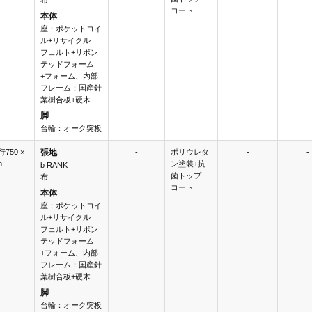
布
コート
本体
座：ポケットコイ
ル+リサイクル
フェルト+リボン
テッドフォーム
+フォーム、内部
フレーム：国産針
葉樹合板+硬木
脚
台輪：オーク突板
行750 ×
張地
-
ポリウレタ
-
-
m
ン塗装+抗
b RANK
菌トップ
布
コート
本体
座：ポケットコイ
ル+リサイクル
フェルト+リボン
テッドフォーム
+フォーム、内部
フレーム：国産針
葉樹合板+硬木
脚
台輪：オーク突板