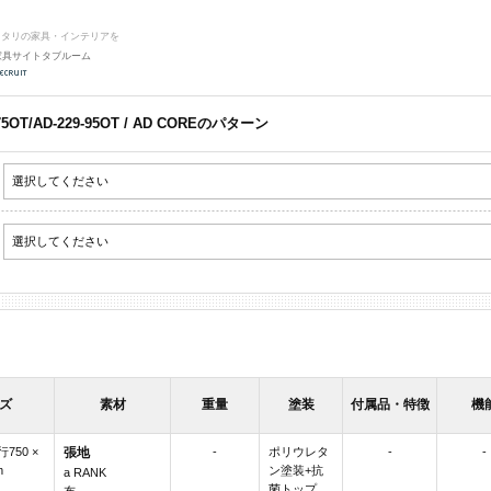
ッタリの家具・インテリアを
家具サイトタブルーム
75OT/AD-229-95OT / AD COREのパターン
ズ
素材
重量
塗装
付属品・特徴
機
行750 ×
張地
-
ポリウレタ
-
-
m
ン塗装+抗
a RANK
菌トップ