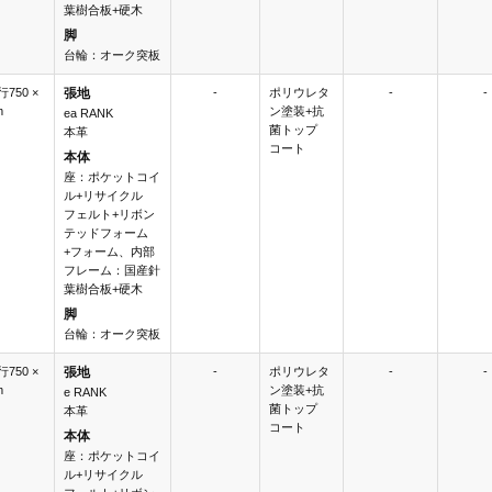
葉樹合板+硬木
脚
台輪：オーク突板
行750 ×
張地
-
ポリウレタ
-
-
m
ン塗装+抗
ea RANK
菌トップ
本革
コート
本体
座：ポケットコイ
ル+リサイクル
フェルト+リボン
テッドフォーム
+フォーム、内部
フレーム：国産針
葉樹合板+硬木
脚
台輪：オーク突板
行750 ×
張地
-
ポリウレタ
-
-
m
ン塗装+抗
e RANK
菌トップ
本革
コート
本体
座：ポケットコイ
ル+リサイクル