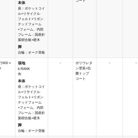
コート
本体
座：ポケットコイ
ル+リサイクル
フェルト+リボン
テッドフォーム
+フォーム、内部
フレーム：国産針
葉樹合板+硬木
脚
台輪：オーク突板
行600 ×
張地
-
ポリウレタ
-
-
m
ン塗装+抗
b RANK
菌トップ
布
コート
本体
座：ポケットコイ
ル+リサイクル
フェルト+リボン
テッドフォーム
+フォーム、内部
フレーム：国産針
葉樹合板+硬木
脚
台輪：オーク突板