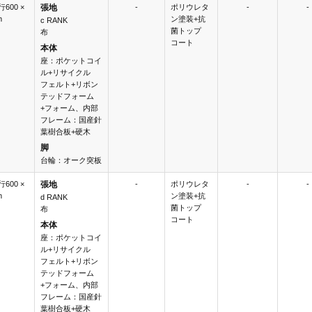
行600 ×
張地
-
ポリウレタ
-
-
m
ン塗装+抗
c RANK
菌トップ
布
コート
本体
座：ポケットコイ
ル+リサイクル
フェルト+リボン
テッドフォーム
+フォーム、内部
フレーム：国産針
葉樹合板+硬木
脚
台輪：オーク突板
行600 ×
張地
-
ポリウレタ
-
-
m
ン塗装+抗
d RANK
菌トップ
布
コート
本体
座：ポケットコイ
ル+リサイクル
フェルト+リボン
テッドフォーム
+フォーム、内部
フレーム：国産針
葉樹合板+硬木