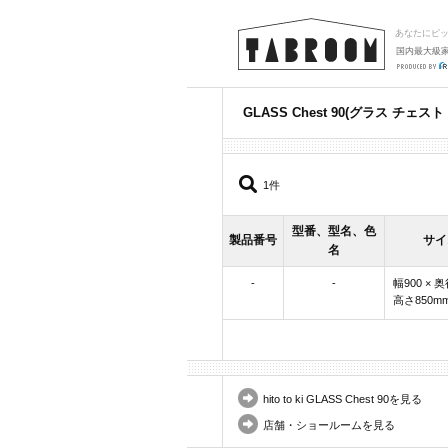
あなたにピ
国内最大級
GLASS Chest 90(グラス チェスト 9
1件
型番、型名、色
製品番号
サイ
名
-
-
幅900 × 奥
高さ850m
hito to ki GLASS Chest 90を見る
店舗・ショールームを見る