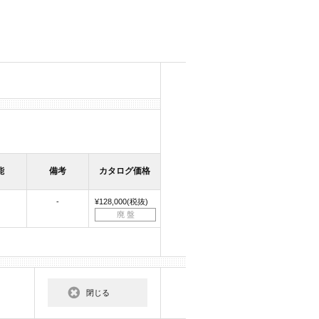
能
備考
カタログ価格
-
¥128,000(税抜)
廃 盤
閉じる