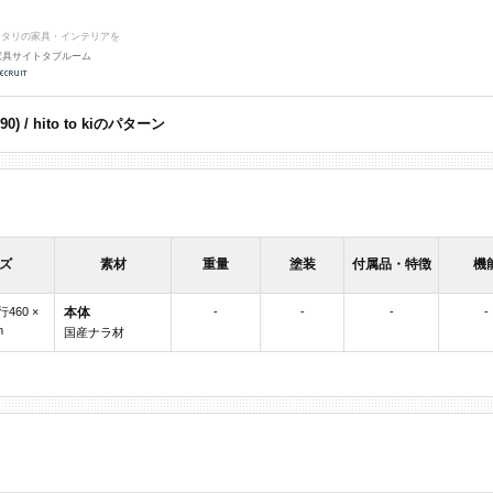
ッタリの家具・インテリアを
家具サイトタブルーム
0) / hito to kiのパターン
ズ
素材
重量
塗装
付属品・特徴
機
行460 ×
本体
-
-
-
-
m
国産ナラ材